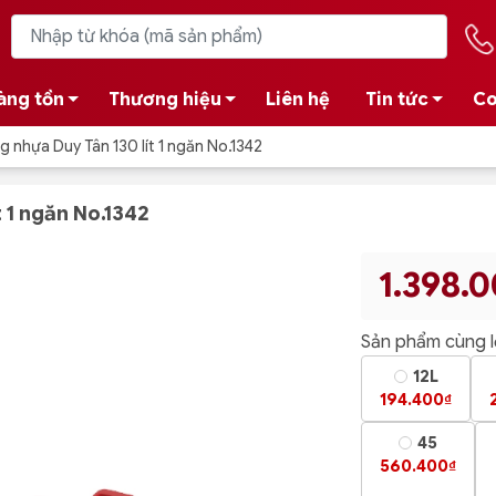
àng tồn
Thương hiệu
Liên hệ
Tin tức
Co
 nhựa Duy Tân 130 lít 1 ngăn No.1342
 1 ngăn No.1342
1.398.
Sản phẩm cùng 
12L
194.400₫
45
560.400₫