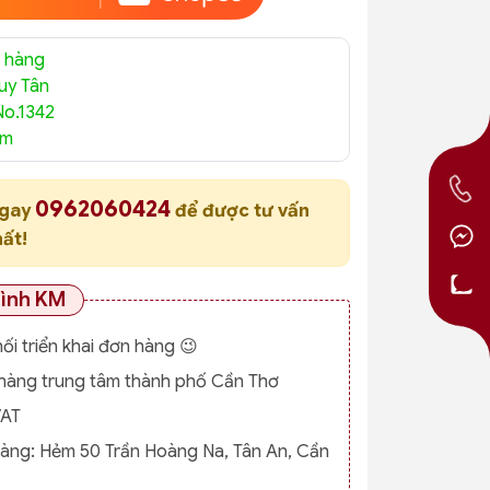
 hàng
uy Tân
No.1342
am
0962060424
ngay
để được tư vấn
hất!
rình KM
nối triển khai đơn hàng 😉
o hàng trung tâm thành phố Cần Thơ
VAT
hàng:
Hẻm 50 Trần Hoàng Na, Tân An, Cần