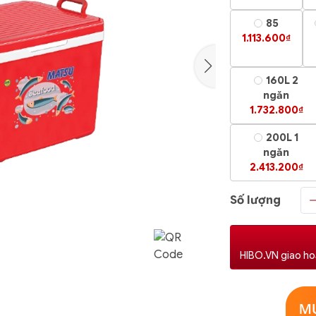
85
1.113.600₫
160L 2
ngăn
1.732.800₫
200L 1
ngăn
2.413.200₫
Số lượng
HIBO.VN giao ho