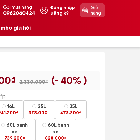
Gọi mua hàng
Đăng nhập
Giỏ
0962060424
Đăng ký
hàng
mbo giá hời
000₫
(- 40% )
2.330.000₫
lớp
16L
25L
35L
241.200₫
378.000₫
478.800₫
60L bánh
60L bánh
xe
xe
739.200₫
828.000₫