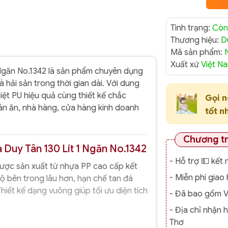
Tình trạng:
Còn
Thương hiệu:
D
Mã sản phẩm:
Xuất xứ
Việt N
Ngăn No.1342 là sản phẩm chuyên dụng
hải sản trong thời gian dài. Với dung
hiệt PU hiệu quả cùng thiết kế chắc
Gọi 
án ăn, nhà hàng, cửa hàng kinh doanh
tốt n
Chương t
 Duy Tân 130 Lít 1 Ngăn No.1342
- Hỗ trợ 💵 kết 
ợc sản xuất từ nhựa PP cao cấp kết
- Miễn phí gia
 độ bên trong lâu hơn, hạn chế tan đá
iết kế dạng vuông giúp tối ưu diện tích
- Đã bao gồm 
- Địa chỉ nhận 
Thơ