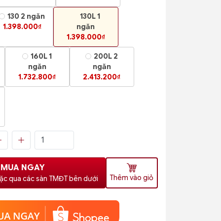
130 2 ngăn
130L 1
1.398.000₫
ngăn
1.398.000₫
160L 1
200L 2
ngăn
ngăn
1.732.800₫
2.413.200₫
MUA NGAY
Thêm vào giỏ
ặc qua các sàn TMĐT bên dưới