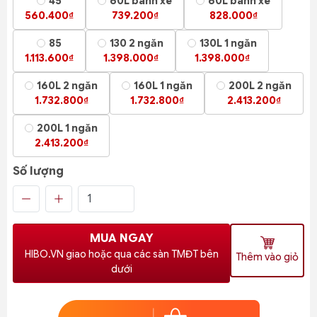
45
60L bánh xe
60L bánh xe
560.400₫
739.200₫
828.000₫
85
130 2 ngăn
130L 1 ngăn
1.113.600₫
1.398.000₫
1.398.000₫
160L 2 ngăn
160L 1 ngăn
200L 2 ngăn
1.732.800₫
1.732.800₫
2.413.200₫
200L 1 ngăn
2.413.200₫
Số lượng
MUA NGAY
HIBO.VN giao hoặc qua các sàn TMĐT bên
Thêm vào giỏ
dưới