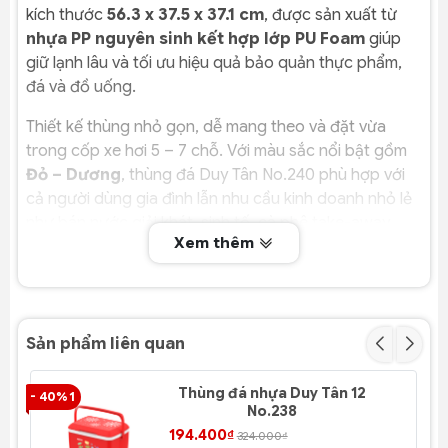
kích thước
56.3 x 37.5 x 37.1 cm
, được sản xuất từ
nhựa PP nguyên sinh kết hợp lớp PU Foam
giúp
giữ lạnh lâu và tối ưu hiệu quả bảo quản thực phẩm,
đá và đồ uống.
Thiết kế thùng nhỏ gọn, dễ mang theo và đặt vừa
trong cốp xe hơi 5 – 7 chỗ. Với màu sắc nổi bật gồm
Đỏ – Dương
, thùng đá Duy Tân No.240 phù hợp với
cả người dùng gia đình lẫn nhu cầu kinh doanh nhỏ lẻ
như bán nước giải khát, sinh tố, cà phê take-away.
Xem thêm
Nếu bạn đang tìm một thùng đá
cỡ vừa – giữ lạnh
tốt – bền và giá hợp lý
, thì đây là model đáng lựa
chọn trong phân khúc 35L.
Sản phẩm liên quan
Đặc điểm nổi bật
Thùng đá nhựa Duy Tân 12
- 40% 1
- 4
Dung tích lý tưởng 34,5L – gọn nhưng đựng
No.238
được nhiều
194.400₫
324.000₫