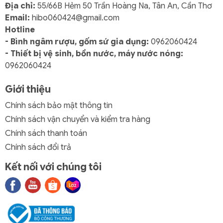
Địa chỉ:
55/66B Hẻm 50 Trần Hoàng Na, Tân An, Cần Thơ
dễ vệ sinh
Email:
hibo060424@gmail.com
⏱ Thời gian giữ lạnh:
6 – 18 giờ
, tùy lượng đá và môi
Hotline
trường sử dụng.
- Bình ngâm rượu, gốm sứ gia dụng:
0962060424
- Thiết bị vệ sinh, bồn nước, máy nước nóng:
Nắp kín + khóa gài chắc chắn
0962060424
Giữ hơi lạnh không thoát ra ngoài
Giới thiệu
Hạn chế nước chảy khi di chuyển
Chính sách bảo mật thông tin
Chính sách vận chuyển và kiểm tra hàng
Phù hợp sử dụng cho picnic hoặc xe bán nước
Chính sách thanh toán
Có van xả nước tiện lợi
Chính sách đổi trả
Không cần nghiêng thùng để đổ nước đá tan. Chỉ cần
xoay van là xả nước dễ dàng.
Kết nối với chúng tôi
Nhựa PP nguyên sinh – an toàn thực phẩm
✅ Không chứa chất độc hại
✅ Không ám mùi thực phẩm
✅ Có thể đựng nước đá hoặc hải sản trực tiếp