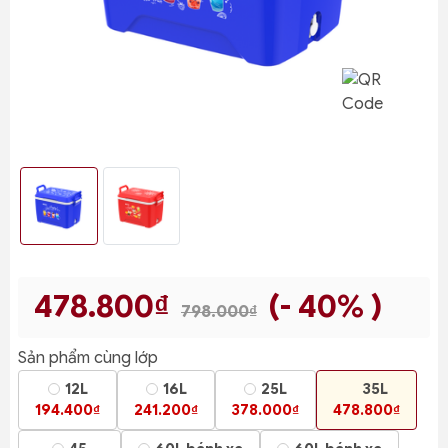
478.800₫
(- 40% )
798.000₫
Sản phẩm cùng lớp
12L
16L
25L
35L
194.400₫
241.200₫
378.000₫
478.800₫