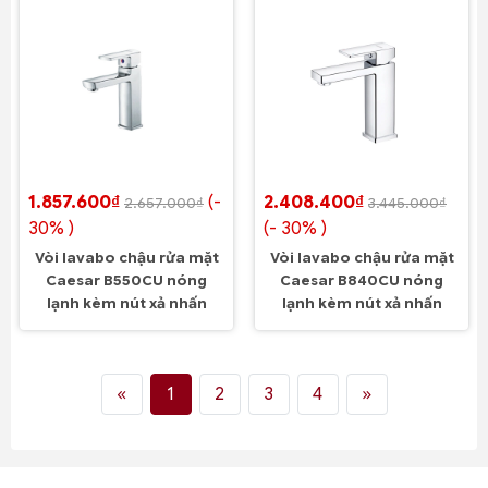
1.857.600₫
(-
2.408.400₫
2.657.000₫
3.445.000₫
30% )
(- 30% )
Vòi lavabo chậu rửa mặt
Vòi lavabo chậu rửa mặt
Caesar B550CU nóng
Caesar B840CU nóng
lạnh kèm nút xả nhấn
lạnh kèm nút xả nhấn
«
1
2
3
4
»