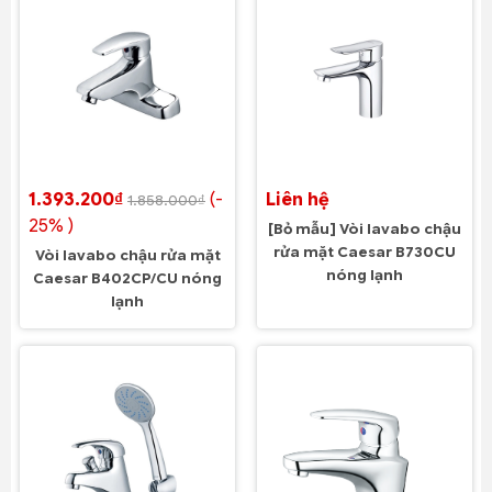
1.393.200₫
(-
Liên hệ
1.858.000₫
25% )
[Bỏ mẫu] Vòi lavabo chậu
rửa mặt Caesar B730CU
Vòi lavabo chậu rửa mặt
nóng lạnh
Caesar B402CP/CU nóng
lạnh