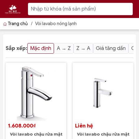
Trang chủ
/
Vòi lavabo nóng lạnh
Sắp xếp:
Mặc định
A → Z
Z → A
Giá tăng dần
Giá
1.608.000₫
Liên hệ
Vòi lavabo chậu rửa mặt
Vòi lavabo chậu rửa mặt