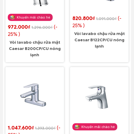
Khuyến mãi chào hè
820.800₫
(-
1.091.000₫
25% )
972.000₫
(-
1.296.000₫
25% )
Vòi lavabo chậu rửa mặt
Caesar B122CP/CU nóng
Vòi lavabo chậu rửa mặt
lạnh
Caesar B200CP/CU nóng
lạnh
Khuyến mãi chào hè
1.047.600₫
(-
1.393.000₫