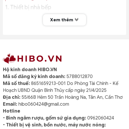
1. Thiết bị nhà bếp
Bếp từ Hafele:
Thiết kế âm tủ, nhiều vùng nấu,
Xem thêm
công suất mạnh mẽ.
Lò nướng & lò vi sóng:
Đa chức năng, dễ sử
dụng, tiết kiệm năng lượng.
Máy hút mùi:
Kiểu dáng hiện đại, khử mùi hiệu
quả.
Máy rửa chén:
Độc lập hoặc âm tủ, dung tích đa
dạng.
Hộ kinh doanh HIBO.VN
Chậu và vòi rửa bát:
Inox cao cấp, chống bám
Mã số đăng ký kinh doanh:
57B8012870
bẩn, dễ vệ sinh.
Mã số thuế:
8651659213-001 Do Phòng Tài Chính - Kế
2. Khóa điện tử & phụ kiện cửa
Hoạch UBND Quận Bình Thủy cấp ngày 21/4/2025
Địa chỉ:
55/66B Hẻm 50 Trần Hoàng Na, Tân An, Cần Thơ
Khóa điện tử Hafele:
Tích hợp nhiều phương
Email:
hibo060424@gmail.com
thức mở khóa (vân tay, thẻ từ, mật mã).
Hotline
Phụ kiện cửa:
Bản lề, tay nắm, hệ thống đóng mở
- Bình ngâm rượu, gốm sứ gia dụng:
0962060424
thông minh.
- Thiết bị vệ sinh, bồn nước, máy nước nóng: