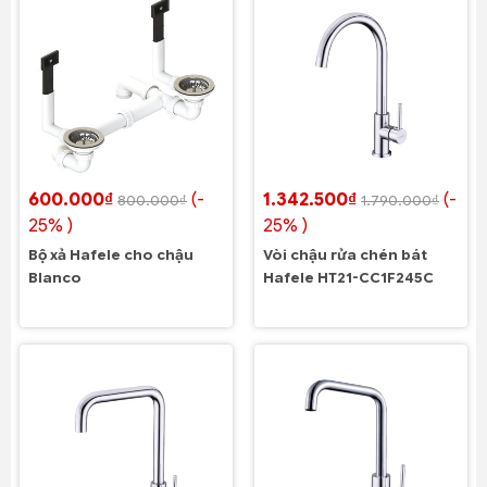
600.000₫
(-
1.342.500₫
(-
800.000₫
1.790.000₫
25% )
25% )
Bộ xả Hafele cho chậu
Vòi chậu rửa chén bát
Blanco
Hafele HT21-CC1F245C