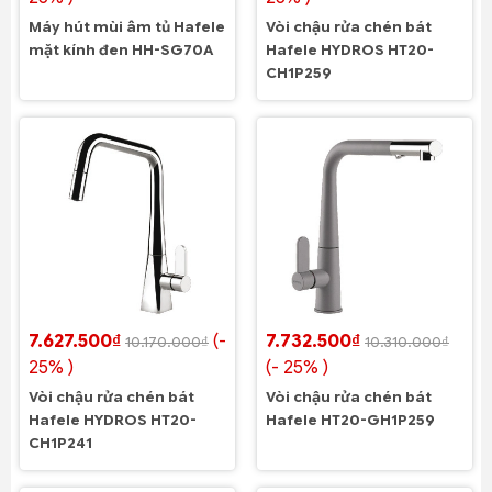
Máy hút mùi âm tủ Hafele
Vòi chậu rửa chén bát
mặt kính đen HH-SG70A
Hafele HYDROS HT20-
CH1P259
7.627.500₫
(-
7.732.500₫
10.170.000₫
10.310.000₫
25% )
(- 25% )
Vòi chậu rửa chén bát
Vòi chậu rửa chén bát
Hafele HYDROS HT20-
Hafele HT20-GH1P259
CH1P241