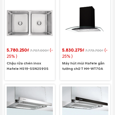
5.780.250₫
(-
5.830.275₫
(-
7.707.000₫
7.773.700₫
25% )
25% )
Chậu rửa chén inox
Máy hút mùi Hafele gắn
Hafele HS19-SSN2S90S
tường chữ T HH-WT70A