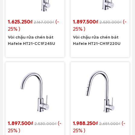
1.625.250₫
(-
1.897.500₫
(-
2.167.000₫
2.530.000₫
25% )
25% )
Vòi chậu rửa chén bát
Vòi chậu rửa chén bát
Hafele HT21-CC1F245U
Hafele HT21-CH1F220U
1.897.500₫
(-
1.988.250₫
(-
2.530.000₫
2.651.000₫
25% )
25% )