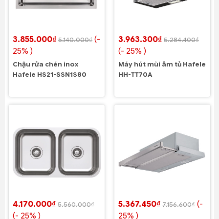
3.855.000₫
(-
3.963.300₫
5.140.000₫
5.284.400₫
25% )
(- 25% )
Chậu rửa chén inox
Máy hút mùi âm tủ Hafele
Hafele HS21-SSN1S80
HH-TT70A
4.170.000₫
5.367.450₫
(-
5.560.000₫
7.156.600₫
(- 25% )
25% )