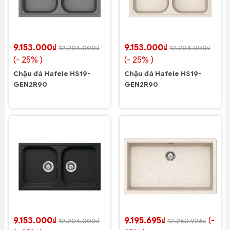
9.153.000₫
9.153.000₫
12.204.000₫
12.204.000₫
(- 25% )
(- 25% )
Chậu đá Hafele HS19-
Chậu đá Hafele HS19-
GEN2R90
GEN2R90
9.153.000₫
9.195.695₫
(-
12.204.000₫
12.260.926₫