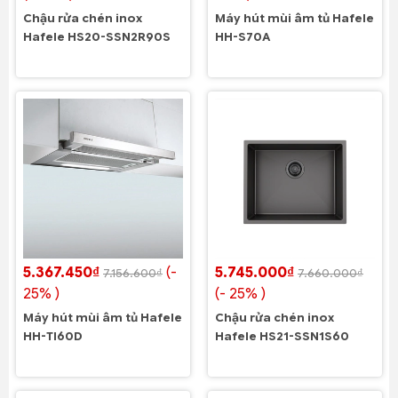
Chậu rửa chén inox
Máy hút mùi âm tủ Hafele
Hafele HS20-SSN2R90S
HH-S70A
5.367.450₫
(-
5.745.000₫
7.156.600₫
7.660.000₫
25% )
(- 25% )
Máy hút mùi âm tủ Hafele
Chậu rửa chén inox
HH-TI60D
Hafele HS21-SSN1S60