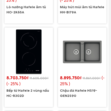
25% )
(- 25% )
Lò nướng Hafele âm tủ
Máy hút mùi âm tủ Hafele
HO-2K65A
HH-BI79A
8.703.750₫
8.895.750₫
(-
11.605.000₫
11.861.000₫
(- 25% )
25% )
Bếp từ Hafele 2 vùng nấu
Chậu đá Hafele HS19-
HC-R302D
GEN2S90