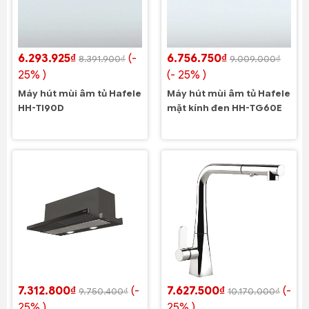
6.293.925₫
(-
6.756.750₫
8.391.900₫
9.009.000₫
25% )
(- 25% )
Máy hút mùi âm tủ Hafele
Máy hút mùi âm tủ Hafele
HH-TI90D
mặt kính đen HH-TG60E
7.312.800₫
(-
7.627.500₫
(-
9.750.400₫
10.170.000₫
25% )
25% )