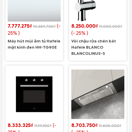
7.777.275₫
(-
8.250.000₫
10.369.700₫
11.000.000₫
25% )
(- 25% )
Máy hút mùi âm tủ Hafele
Vòi chậu rửa chén bát
mặt kính đen HH-TG90E
Hafele BLANCO
BLANCOLINUS-S
8.333.325₫
(-
8.703.750₫
11.111.100₫
11.605.000₫