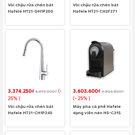
Vòi chậu rửa chén bát
Vòi chậu rửa chén bát
Hafele HT21-GH1P250
Hafele HT21-CH2F271
3.374.250₫
(-
3.603.600₫
4.499.000₫
4.804.800₫
25% )
(- 25% )
Vòi chậu rửa chén bát
Máy pha cà phê Hafele
Hafele HT21-CH1P245
dạng viên nén HS-C31S