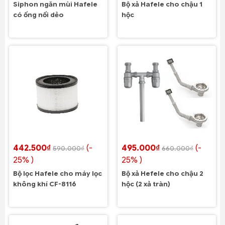
Siphon ngăn mùi Hafele
Bộ xả Hafele cho chậu 1
có ống nối dẻo
hộc
442.500₫
(-
495.000₫
(-
590.000₫
660.000₫
25% )
25% )
Bộ lọc Hafele cho máy lọc
Bộ xả Hefele cho chậu 2
không khí CF-8116
hộc (2 xả tràn)