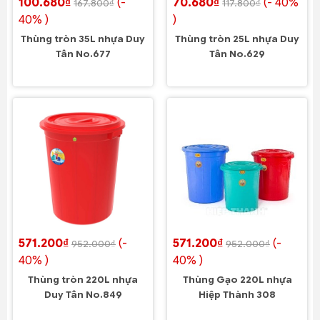
100.680₫
(-
70.680₫
(- 40%
167.800₫
117.800₫
40% )
)
Thùng tròn 35L nhựa Duy
Thùng tròn 25L nhựa Duy
Tân No.677
Tân No.629
571.200₫
(-
571.200₫
(-
952.000₫
952.000₫
40% )
40% )
Thùng tròn 220L nhựa
Thùng Gạo 220L nhựa
Duy Tân No.849
Hiệp Thành 308