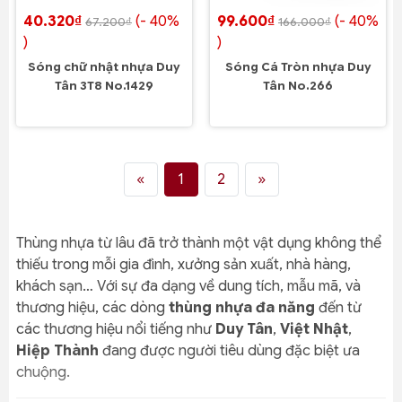
40.320₫
(- 40%
99.600₫
(- 40%
67.200₫
166.000₫
)
)
Sóng chữ nhật nhựa Duy
Sóng Cá Tròn nhựa Duy
Tân 3T8 No.1429
Tân No.266
«
1
2
»
Thùng nhựa từ lâu đã trở thành một vật dụng không thể
thiếu trong mỗi gia đình, xưởng sản xuất, nhà hàng,
khách sạn… Với sự đa dạng về dung tích, mẫu mã, và
thương hiệu, các dòng
thùng nhựa đa năng
đến từ
các thương hiệu nổi tiếng như
Duy Tân
,
Việt Nhật
,
Hiệp Thành
đang được người tiêu dùng đặc biệt ưa
chuộng.