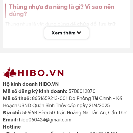
Thùng nhựa đa năng là gì? Vì sao nên
dùng?
Thùng nhựa là vật dụng dùng để
chứa đồ
,
lưu trữ
,
hoặc
vận chuyển
các loại vật dụng, thực phẩm, nước,
Xem thêm
nguyên vật liệu…
Ưu điểm của thùng nhựa đa năng là:
Chất liệu
PP nguyên sinh
: an toàn, bền, không
độc hại
Trọng lượng nhẹ nhưng chắc chắn
Hộ kinh doanh HIBO.VN
Có nắp đậy kín, bảo vệ vật dụng bên trong
Mã số đăng ký kinh doanh:
57B8012870
Mã số thuế:
8651659213-001 Do Phòng Tài Chính - Kế
Dễ vệ sinh, tái sử dụng nhiều lần
Hoạch UBND Quận Bình Thủy cấp ngày 21/4/2025
Đa dạng kích thước và mục đích sử dụng
Địa chỉ:
55/66B Hẻm 50 Trần Hoàng Na, Tân An, Cần Thơ
Email:
hibo060424@gmail.com
Hotline
Chất liệu nhựa PP nguyên sinh – An toàn