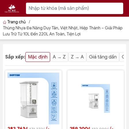
Trang chủ
/
Thùng Nhựa Đa Năng Duy Tân, Việt Nhật, Hiệp Thành – Giải Pháp
Lưu Trữ Từ 10L Đến 220L An Toàn, Tiện Lợi
Sắp xếp:
Mặc định
A → Z
Z → A
Giá tăng dần
Giá