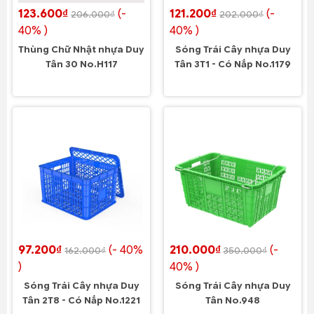
123.600₫
(-
121.200₫
(-
206.000₫
202.000₫
40% )
40% )
Thùng Chữ Nhật nhựa Duy
Sóng Trái Cây nhựa Duy
Tân 30 No.H117
Tân 3T1 - Có Nắp No.1179
97.200₫
(- 40%
210.000₫
(-
162.000₫
350.000₫
)
40% )
Sóng Trái Cây nhựa Duy
Sóng Trái Cây nhựa Duy
Tân 2T8 - Có Nắp No.1221
Tân No.948