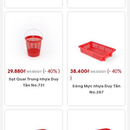
29.880₫
(- 40% )
38.400₫
(- 40%
49.800₫
64.000₫
)
Sọt Quai Trung nhựa Duy
Tân No.731
Sóng Mực nhựa Duy Tân
No.267