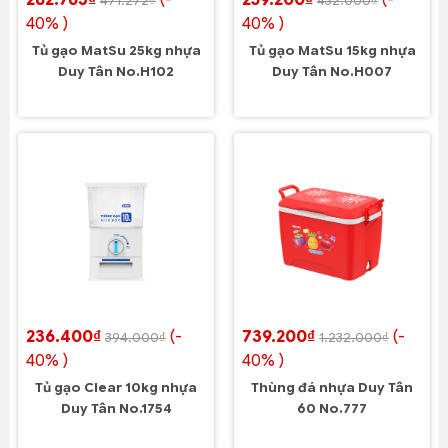
282.763₫
(-
259.200₫
(-
471.272₫
432.000₫
40% )
40% )
Tủ gạo MatSu 25kg nhựa
Tủ gạo MatSu 15kg nhựa
Duy Tân No.H102
Duy Tân No.H007
236.400₫
(-
739.200₫
(-
394.000₫
1.232.000₫
40% )
40% )
Tủ gạo Clear 10kg nhựa
Thùng đá nhựa Duy Tân
Duy Tân No.1754
60 No.777