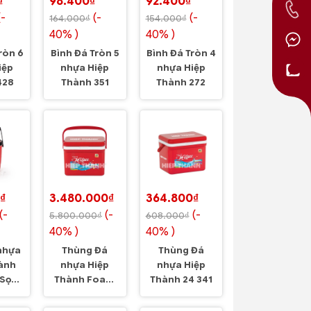
₫
98.400₫
92.400₫
(-
(-
(-
164.000₫
154.000₫
40% )
40% )
ròn 6
Bình Đá Tròn 5
Bình Đá Tròn 4
iệp
nhựa Hiệp
nhựa Hiệp
428
Thành 351
Thành 272
₫
3.480.000₫
364.800₫
(-
(-
(-
5.800.000₫
608.000₫
40% )
40% )
nhựa
Thùng Đá
Thùng Đá
ành
nhựa Hiệp
nhựa Hiệp
 Sọc
Thành Foam
Thành 24 341
250 648