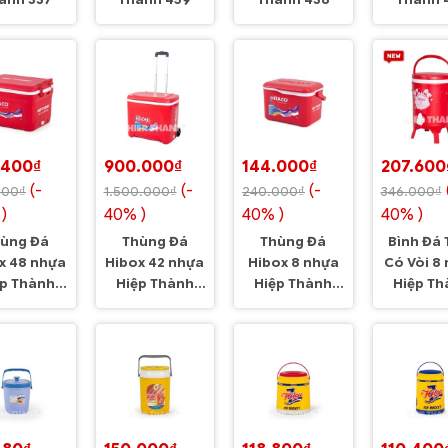
ành 337
Thành 459
Thành 438
Thành 
.400₫
900.000₫
144.000₫
207.600
(-
(-
(-
000₫
1.500.000₫
240.000₫
346.000₫
)
40% )
40% )
40% )
ùng Đá
Thùng Đá
Thùng Đá
Bình Đá 
x 48 nhựa
Hibox 42 nhựa
Hibox 8 nhựa
Có Vòi 8
ệp Thành
Hiệp Thành
Hiệp Thành
Hiệp Th
581
518
629
650