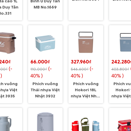
đá cao 1L
Bình Ủ Duy Tân
a Duy Tân
MB No.1669
No.331
.240₫
66.000₫
327.960₫
242.280
(-
(-
(-
400₫
110.000₫
546.600₫
403.800₫
)
40% )
40% )
40% )
ch vuông
Phích vuông
Phích vuông
Phích v
nhựa Việt
Thái nhựa Việt
Hokori 18L
Hokori 
ật 3935
Nhật 3932
nhựa Việt Nhật
nhựa Việt
3918
3917