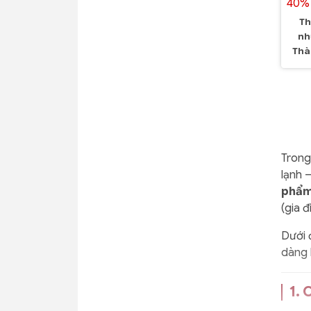
40% 
Th
nh
Thà
Trong
lạnh 
phẩm
(gia đ
Dưới 
dàng 
1. 