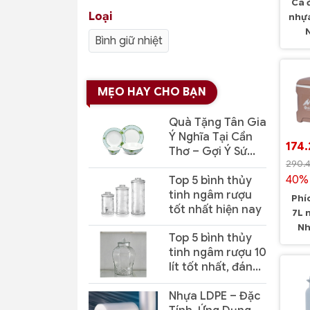
Ca 
Loại
nhự
Bình giữ nhiệt
MẸO HAY CHO BẠN
Quà Tặng Tân Gia
Ý Nghĩa Tại Cần
174
Thơ – Gợi Ý Sứ
290.
Minh Long Sang
40% 
Top 5 bình thủy
Trọng, Thiết Thực
tinh ngâm rượu
Phí
tốt nhất hiện nay
7L 
Nh
Top 5 bình thủy
tinh ngâm rượu 10
lít tốt nhất, đáng
mua hiện nay
Nhựa LDPE – Đặc