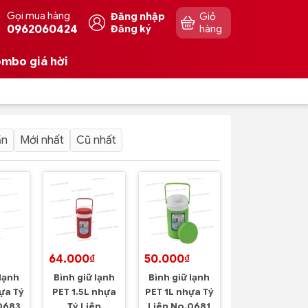
Gọi mua hàng
Đăng nhập
Giỏ
0962060424
Đăng ký
hàng
mbo giá hời
ần
Mới nhất
Cũ nhất
64.000₫
50.000₫
 lạnh
Bình giữ lạnh
Bình giữ lạnh
ựa Tý
PET 1.5L nhựa
PET 1L nhựa Tý
0683
Tý Liên
Liên No.0681