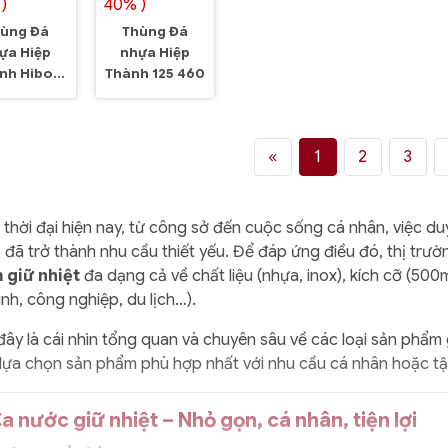
)
40% )
ùng Đá
Thùng Đá
ựa Hiệp
nhựa Hiệp
nh Hibox
Thành 125 460
12 628
«
1
2
3
 thời đại hiện nay, từ công sở đến cuộc sống cá nhân, việc du
– đã trở thành nhu cầu thiết yếu. Để đáp ứng điều đó, thị t
 giữ nhiệt
đa dạng cả về chất liệu (nhựa, inox), kích cỡ (500
ình, công nghiệp, du lịch…).
đây là cái nhìn tổng quan và chuyên sâu về các loại sản phẩm 
lựa chọn sản phẩm phù hợp nhất với nhu cầu cá nhân hoặc tậ
Ca nước giữ nhiệt – Nhỏ gọn, cá nhân, tiện lợi