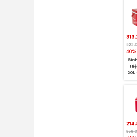
313
522.
40% 
Bìn
Hi
20L 
H.T
214
358.