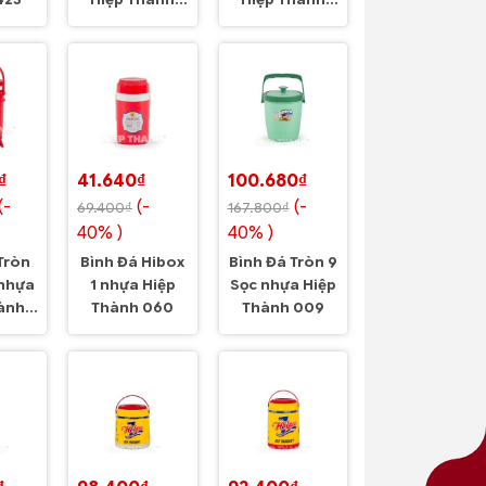
423
Hiệp Thành
Hiệp Thành
601
589
₫
41.640₫
100.680₫
(-
(-
(-
69.400₫
167.800₫
40% )
40% )
Tròn
Bình Đá Hibox
Bình Đá Tròn 9
 nhựa
1 nhựa Hiệp
Sọc nhựa Hiệp
ành
Thành 060
Thành 009