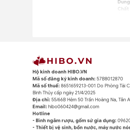
Dung 
Chất 
Ứng 
Loại 
cầm. 
lạnh 
Đặc b
rất đ
Hộ kinh doanh HIBO.VN
2. 
Mã số đăng ký kinh doanh:
57B8012870
Mã số thuế:
8651659213-001 Do Phòng Tài 
Dung 
Bình Thủy cấp ngày 21/4/2025
Chất 
Địa chỉ:
55/66B Hẻm 50 Trần Hoàng Na, Tân 
Ứng 
Email:
hibo060424@gmail.com
Bình g
Hotline
hiệu 
- Bình ngâm rượu, gốm sứ gia dụng:
0962
có th
- Thiết bị vệ sinh, bồn nước, máy nước n