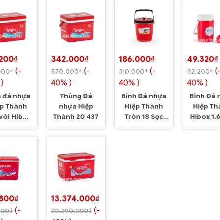
.200₫
342.000₫
186.000₫
49.320₫
(-
(-
(-
(
000₫
570.000₫
310.000₫
82.200₫
)
40% )
40% )
40% )
h đá nhựa
Thùng Đá
Bình Đá nhựa
Bình Đá 
ệp Thành
nhựa Hiệp
Hiệp Thành
Hiệp Th
vòi Hibox
Thành 20 437
Tròn 18 Sọc
Hibox 1.
hành 547
018
.800₫
13.374.000₫
(-
(-
000₫
22.290.000₫