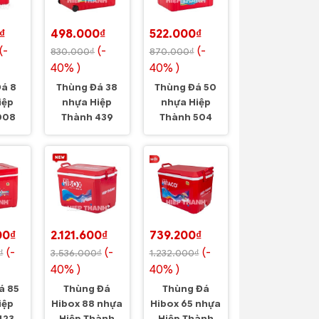
₫
498.000₫
522.000₫
(-
(-
(-
830.000₫
870.000₫
40% )
40% )
á 8
Thùng Đá 38
Thùng Đá 50
iệp
nhựa Hiệp
nhựa Hiệp
008
Thành 439
Thành 504
00₫
2.121.600₫
739.200₫
(-
(-
(-
₫
3.536.000₫
1.232.000₫
40% )
40% )
á 85
Thùng Đá
Thùng Đá
iệp
Hibox 88 nhựa
Hibox 65 nhựa