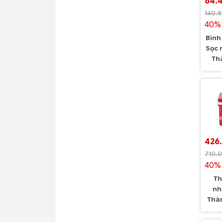
84.
140.
40% 
Bình
Sọc 
Th
426
710.
40% 
Th
nh
Thà