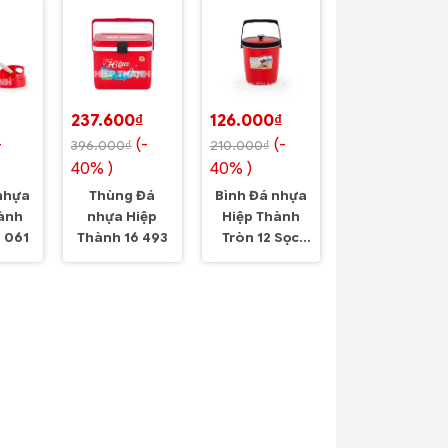
237.600₫
126.000₫
-
(-
(-
396.000₫
210.000₫
40% )
40% )
nhựa
Thùng Đá
Bình Đá nhựa
ành
nhựa Hiệp
Hiệp Thành
6 061
Thành 16 493
Tròn 12 Sọc
012