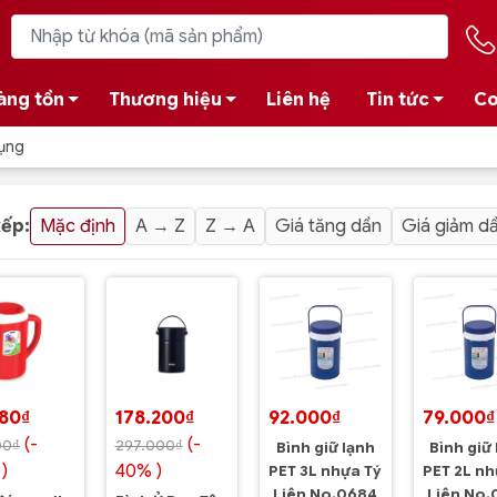
àng tồn
Thương hiệu
Liên hệ
Tin tức
Co
Dụng
xếp:
Mặc định
A → Z
Z → A
Giá tăng dần
Giá giảm d
680₫
178.200₫
92.000₫
79.000₫
(-
(-
00₫
297.000₫
Bình giữ lạnh
Bình giữ
)
40% )
PET 3L nhựa Tý
PET 2L nh
Liên No.0684
Liên No.