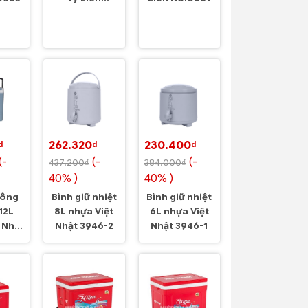
No.0682
₫
262.320₫
230.400₫
(-
(-
(-
437.200₫
384.000₫
40% )
40% )
uông
Bình giữ nhiệt
Bình giữ nhiệt
12L
8L nhựa Việt
6L nhựa Việt
 Nhật
Nhật 3946-2
Nhật 3946-1