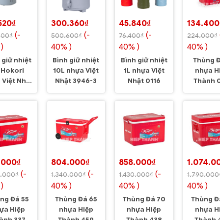
520₫
300.360₫
45.840₫
134.400
(-
(-
(-
200₫
500.600₫
76.400₫
224.000₫
)
40% )
40% )
40% )
 giữ nhiệt
Bình giữ nhiệt
Bình giữ nhiệt
Thùng Đ
 Hokori
10L nhựa Việt
1L nhựa Việt
nhựa H
 Việt Nhật
Nhật 3946-3
Nhật 0116
Thành 
3981
.000₫
804.000₫
858.000₫
1.074.0
(-
(-
(-
0.000₫
1.340.000₫
1.430.000₫
1.790.000
)
40% )
40% )
40% )
ng Đá 55
Thùng Đá 65
Thùng Đá 70
Thùng Đ
ựa Hiệp
nhựa Hiệp
nhựa Hiệp
nhựa H