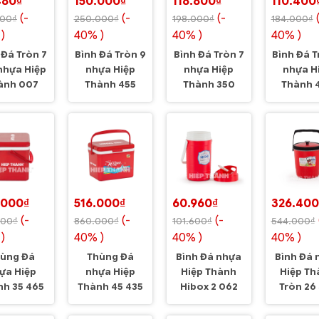
480₫
150.000₫
118.800₫
110.400
(-
(-
(-
800₫
250.000₫
198.000₫
184.000₫
)
40% )
40% )
40% )
 Đá Tròn 7
Bình Đá Tròn 9
Bình Đá Tròn 7
Bình Đá T
nhựa Hiệp
nhựa Hiệp
nhựa Hiệp
nhựa H
ành 007
Thành 455
Thành 350
Thành 
.000₫
516.000₫
60.960₫
326.400
(-
(-
(-
000₫
860.000₫
101.600₫
544.000₫
)
40% )
40% )
40% )
ùng Đá
Thùng Đá
Bình Đá nhựa
Bình Đá 
ựa Hiệp
nhựa Hiệp
Hiệp Thành
Hiệp Th
nh 35 465
Thành 45 435
Hibox 2 062
Tròn 26
026