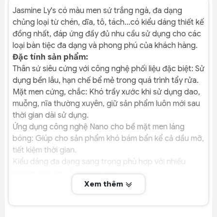
Jasmine Ly's có màu men sứ trắng ngà, đa dạng
chủng loại từ chén, dĩa, tô, tách...có kiểu dáng thiết kế
đồng nhất, đáp ứng đầy đủ nhu cầu sử dụng cho các
loại bàn tiệc đa dạng và phong phú của khách hàng.
Đặc tính sản phẩm:
Thân sứ siêu cứng với công nghệ phối liệu đặc biệt: Sử
dụng bền lâu, hạn chế bể mẻ trong quá trình tẩy rửa.
Mặt men cứng, chắc: Khó trầy xước khi sử dụng dao,
muỗng, nĩa thường xuyên, giữ sản phẩm luôn mới sau
thời gian dài sử dụng.
Ứng dụng công nghệ Nano cho bề mặt men láng
bóng: Giúp cho sản phẩm khó bám bẩn kể cả dầu mỡ,
tiết kiệm thời gian.
Kiểu dáng đa dạng sang trọng phù hợp với nhiều
không gian ăn uống khác nhau.
Xem thêm
Độ sốc nhiệt cao (có thể sử dụng từ nóng sang lạnh
và ngược lại với độ sốc nhiệt từ 0 đến 200 độ C).