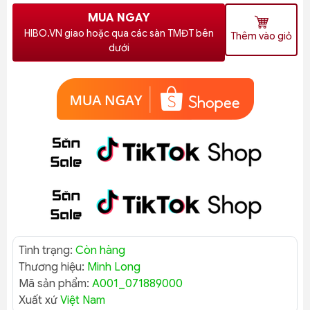
MUA NGAY
HIBO.VN giao hoặc qua các sàn TMĐT bên
Thêm vào giỏ
dưới
Tình trạng:
Còn hàng
Thương hiệu:
Minh Long
Mã sản phẩm:
A001_071889000
Xuất xứ
Việt Nam