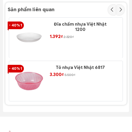
Sản phẩm liên quan
Đĩa chấm nhựa Việt Nhật
- 40% 1
- 4
1200
1.392₫
2.320₫
Tô nhựa Việt Nhật 6817
- 40% 1
- 4
3.300₫
5.500₫