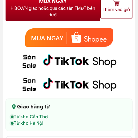
MUA NGAY
HIBO.VN giao hoặc qua các sàn TMĐT bên
Thêm vào giỏ
dưới
Giao hàng từ
Từ kho Cần Thơ
Từ kho Hà Nội