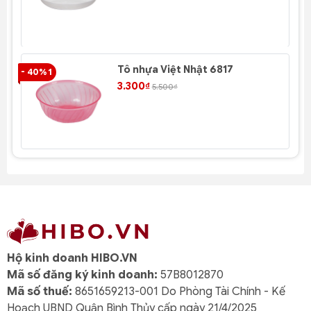
Tô nhựa Việt Nhật 6817
- 40% 1
- 4
3.300₫
5.500₫
Hộ kinh doanh HIBO.VN
Mã số đăng ký kinh doanh:
57B8012870
Mã số thuế:
8651659213-001 Do Phòng Tài Chính - Kế
Hoạch UBND Quận Bình Thủy cấp ngày 21/4/2025