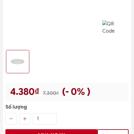
4.380₫
(- 0% )
7.300₫
Số lượng