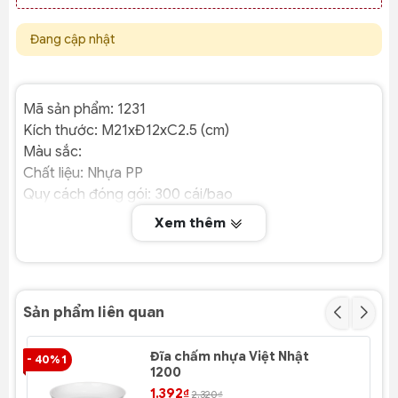
Đang cập nhật
Mã sản phẩm: 1231
Kích thước: M21xĐ12xC2.5 (cm)
Màu sắc:
Chất liệu: Nhựa PP
Quy cách đóng gói: 300 cái/bao
Xem thêm
Sản phẩm liên quan
Đĩa chấm nhựa Việt Nhật
- 40% 1
- 4
1200
1.392₫
2.320₫