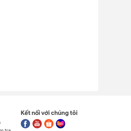
ại
Rổ Cải 280
Rổ Cải 240
ý
(loại 2) nhựa
dẻo nhựa Tý
Tý Liên
Liên No.0312
No.0313
6.000₫
6.000₫
21
Rổ Tròn Đan
Rổ lục giác
- 40% 1
- 40% 1
nhựa Duy
nhựa Duy
14
Tân 2T0
Tân 2T0
No.1066
No.1382
4.320₫
4.320₫
7.200₫
7.200₫
Kết nối với chúng tôi
n
m tra