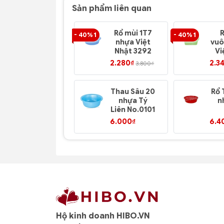
Sản phẩm liên quan
Rổ mùi 1T7
- 40% 1
- 40% 1
nhựa Việt
vuô
Nhật 3292
Vi
2.280₫
2.3
3.800₫
Thau Sâu 20
Rổ 
nhựa Tý
n
Liên No.0101
N
6.000₫
6.4
Hộ kinh doanh HIBO.VN