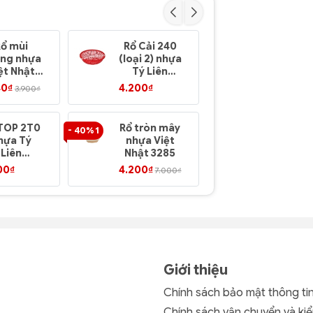
Rổ mùi
Rổ Cải 240
Rổ 282 (lo
ng nhựa
(loại 2) nhựa
2) nhựa T
ệt Nhật
Tý Liên
Liên
3295
No.0312
No.0307
40₫
4.200₫
5.400₫
3.900₫
TOP 2T0
Rổ tròn mây
Thau Bầu 
- 40% 1
hựa Tý
nhựa Việt
nhựa Tý
Liên
Nhật 3285
Liên No.01
o.0910
00₫
4.200₫
7.200₫
7.000₫
Giới thiệu
Chính sách bảo mật thông ti
Chính sách vận chuyển và kiể