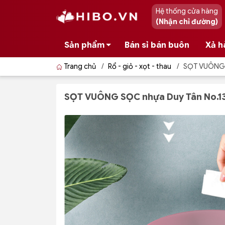
Hệ thống cửa hàng
(Nhận chỉ đường)
Sản phẩm
Bán sỉ bán buôn
Xả h
Trang chủ
/
Rổ - giỏ - xọt - thau
/
SỌT VUÔNG 
SỌT VUÔNG SỌC nhựa Duy Tân No.1