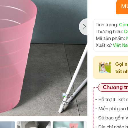
Tình trạng:
Còn
Thương hiệu:
D
Mã sản phẩm:
Xuất xứ
Việt N
Gọi 
tốt n
Chương t
- Hỗ trợ 💵 kết 
- Miễn phí gia
- Đã bao gồm 
- Địa chỉ nhận 