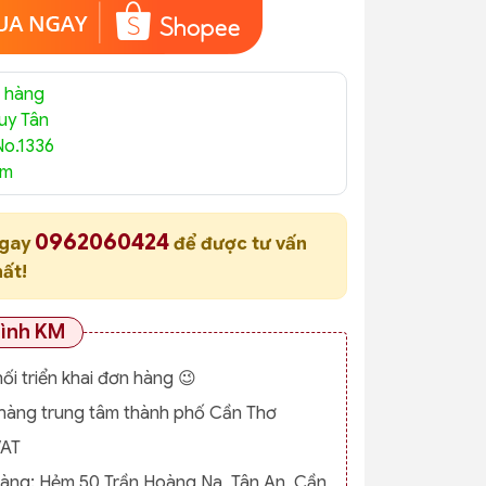
 hàng
uy Tân
No.1336
am
0962060424
ngay
để được tư vấn
hất!
rình KM
nối triển khai đơn hàng 😉
o hàng trung tâm thành phố Cần Thơ
VAT
hàng:
Hẻm 50 Trần Hoàng Na, Tân An, Cần