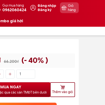
Gọi mua hàng
Đăng nhập
Giỏ
0962060424
Đăng ký
hàng
mbo giá hời
₫
(- 40% )
66.200₫
MUA NGAY
Thêm vào giỏ
ặc qua các sàn TMĐT bên dưới