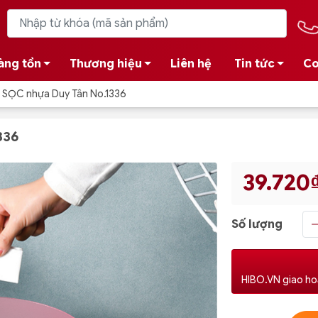
àng tồn
Thương hiệu
Liên hệ
Tin tức
Co
SỌC nhựa Duy Tân No.1336
336
39.720
Số lượng
HIBO.VN giao ho