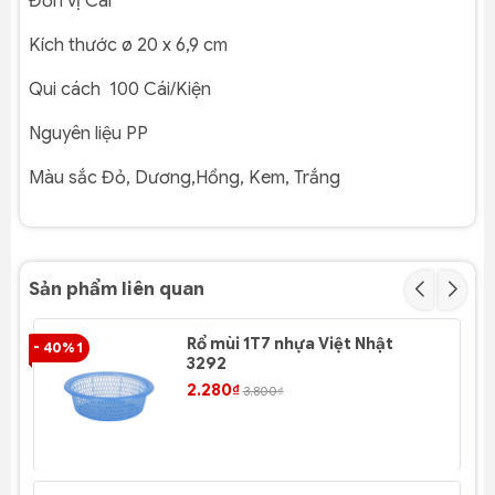
Đơn vị
Cái
Kích thước
ø 20
x 6,9 cm
Qui cách
100
Cái/Kiện
Nguyên liệu
PP
Màu sắc
Đỏ, Dương,Hồng, Kem, Trắng
Sản phẩm liên quan
Rổ mùi 1T7 nhựa Việt Nhật
- 40% 1
- 4
3292
2.280₫
3.800₫