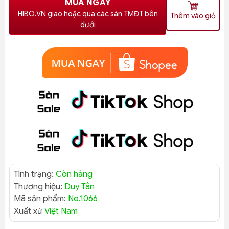
MUA NGAY
HIBO.VN giao hoặc qua các sàn TMĐT bên
Thêm vào giỏ
dưới
Tình trạng:
Còn hàng
Thương hiệu:
Duy Tân
Mã sản phẩm:
No.1066
Xuất xứ
Việt Nam