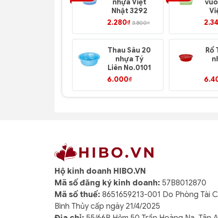
nhựa Việt
vuô
Nhật 3292
Vi
2.280₫
2.3
3.800₫
Thau Sâu 20
Rổ 
nhựa Tý
n
Liên No.0101
N
6.000₫
6.4
Hộ kinh doanh HIBO.VN
Mã số đăng ký kinh doanh:
57B8012870
Mã số thuế:
8651659213-001 Do Phòng Tài 
Bình Thủy cấp ngày 21/4/2025