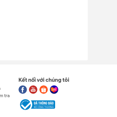
ý
(loại 2) nhựa
dẻo nhựa Tý
Tý Liên
Liên No.0312
No.0313
6.000₫
6.000₫
21
Rổ Tròn Đan
Rổ lục giác
- 40% 1
- 40% 1
nhựa Duy
nhựa Duy
14
Tân 2T0
Tân 2T0
No.1066
No.1382
4.320₫
4.320₫
7.200₫
7.200₫
Kết nối với chúng tôi
n
m tra