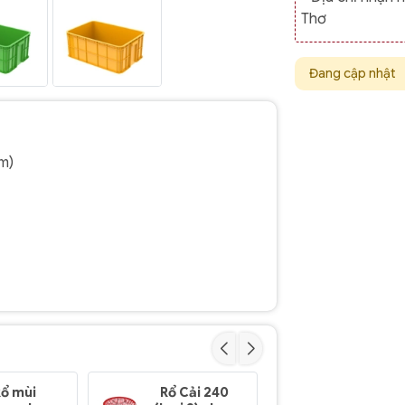
Thơ
Đang cập nhật
cm)
Rổ mùi
Rổ Cải 240
Rổ 282 (lo