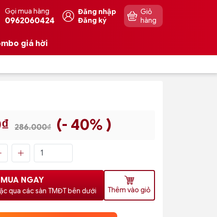
Gọi mua hàng
Đăng nhập
Giỏ
0962060424
Đăng ký
hàng
mbo giá hời
0₫
(- 40% )
286.000₫
MUA NGAY
Thêm vào giỏ
ặc qua các sàn TMĐT bên dưới