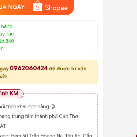
 hàng
uy Tân
No.840
am
0962060424
ngay
để được tư vấn
hất!
rình KM
nối triển khai đơn hàng 😉
o hàng trung tâm thành phố Cần Thơ
VAT
hàng:
Hẻm 50 Trần Hoàng Na, Tân An, Cần