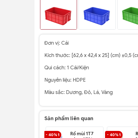
Đơn vị:
Cái
Kích thước:
[62,6 x 42,4 x 25] (cm) ±0,5 (
Qui cách:
1 Cái/Kiện
Nguyên liệu:
HDPE
Màu sắc:
Dương, Đỏ, Lá, Vàng
Sản phẩm liên quan
Rổ mùi 1T7
- 40% 1
- 40% 1