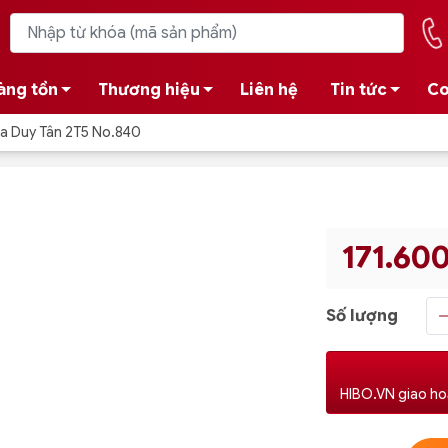
àng tồn
Thương hiệu
Liên hệ
Tin tức
Co
ựa Duy Tân 2T5 No.840
171.60
Số lượng
HIBO.VN giao ho