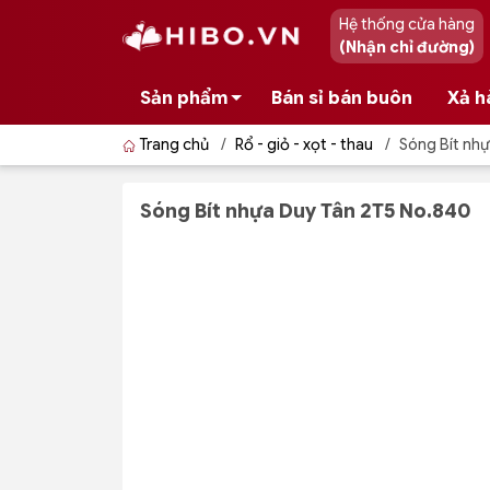
Hệ thống cửa hàng
(Nhận chỉ đường)
Sản phẩm
Bán sỉ bán buôn
Xả h
Trang chủ
/
Rổ - giỏ - xọt - thau
/
Sóng Bít nh
Sóng Bít nhựa Duy Tân 2T5 No.840