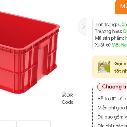
Tình trạng:
Còn
Thương hiệu:
D
Mã sản phẩm:
Xuất xứ
Việt N
Gọi 
tốt n
Chương t
- Hỗ trợ 💵 kết 
- Miễn phí gia
- Đã bao gồm 
- Địa chỉ nhận 