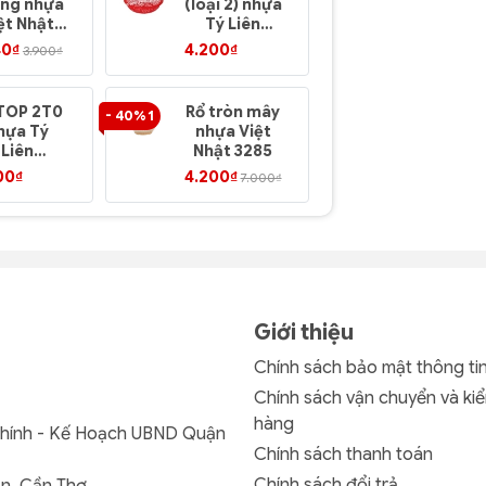
ng nhựa
(loại 2) nhựa
2) nhựa T
ệt Nhật
Tý Liên
Liên
3295
No.0312
No.0307
40₫
4.200₫
5.400₫
3.900₫
TOP 2T0
Rổ tròn mây
Thau Bầu 
- 40% 1
hựa Tý
nhựa Việt
nhựa Tý
Liên
Nhật 3285
Liên No.01
o.0910
00₫
4.200₫
7.200₫
7.000₫
Giới thiệu
Chính sách bảo mật thông ti
Chính sách vận chuyển và kiể
hàng
Chính - Kế Hoạch UBND Quận
Chính sách thanh toán
Chính sách đổi trả