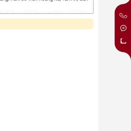
ại
Rổ Cải 280
Rổ Cải 240