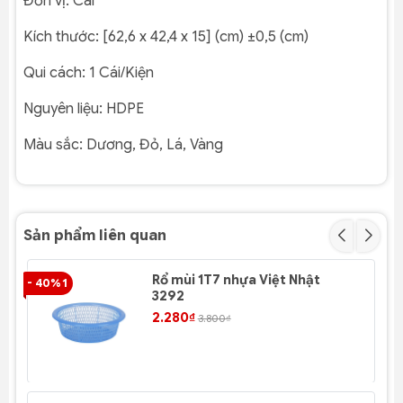
Đơn vị:
Cái
Kích thước:
[
62,6 x 42,4 x 15] (cm) ±0,5 (cm)
Qui cách:
1 Cái/Kiện
Nguyên liệu:
HDPE
Màu sắc:
Dương, Đỏ, Lá, Vàng
Sản phẩm liên quan
Rổ mùi 1T7 nhựa Việt Nhật
- 40% 1
- 4
3292
2.280₫
3.800₫