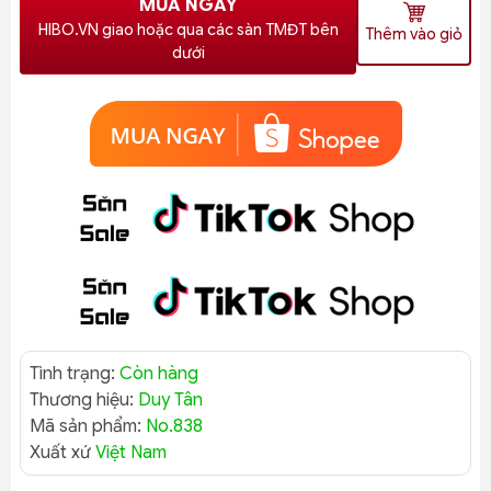
MUA NGAY
HIBO.VN giao hoặc qua các sàn TMĐT bên
Thêm vào giỏ
dưới
Tình trạng:
Còn hàng
Thương hiệu:
Duy Tân
Mã sản phẩm:
No.838
Xuất xứ
Việt Nam