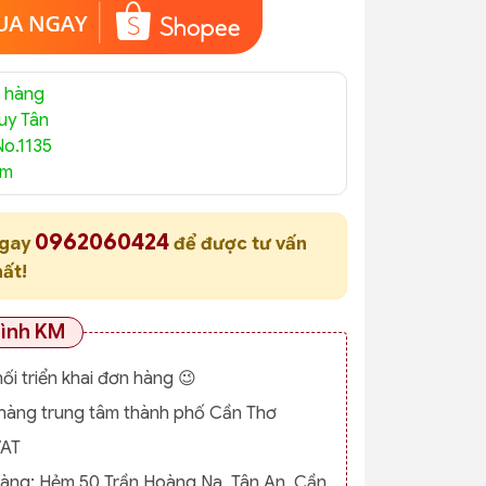
 hàng
uy Tân
No.1135
am
0962060424
ngay
để được tư vấn
hất!
rình KM
nối triển khai đơn hàng 😉
o hàng trung tâm thành phố Cần Thơ
VAT
hàng:
Hẻm 50 Trần Hoàng Na, Tân An, Cần