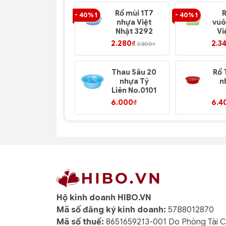
Rổ mùi 1T7
- 40% 1
- 40% 1
nhựa Việt
vuô
Nhật 3292
Vi
2.280₫
2.3
3.800₫
Thau Sâu 20
Rổ 
nhựa Tý
n
Liên No.0101
N
6.000₫
6.4
Hộ kinh doanh HIBO.VN
Mã số đăng ký kinh doanh:
57B8012870
Mã số thuế:
8651659213-001 Do Phòng Tài 