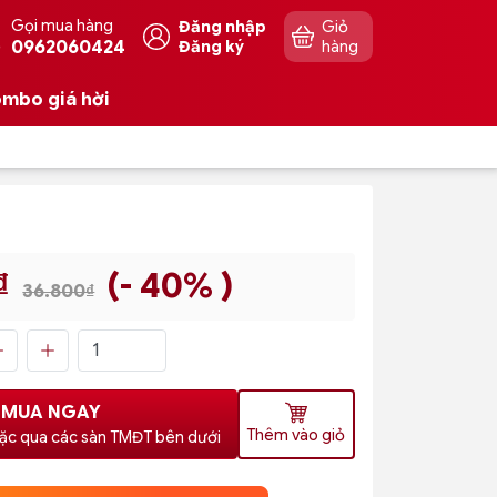
Gọi mua hàng
Đăng nhập
Giỏ
0962060424
Đăng ký
hàng
mbo giá hời
₫
(- 40% )
36.800₫
MUA NGAY
Thêm vào giỏ
ặc qua các sàn TMĐT bên dưới