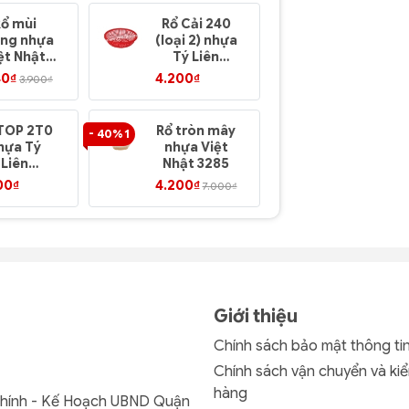
Rổ mùi
Rổ Cải 240
Rổ 282 (lo
ng nhựa
(loại 2) nhựa
2) nhựa T
ệt Nhật
Tý Liên
Liên
3295
No.0312
No.0307
40₫
4.200₫
5.400₫
3.900₫
TOP 2T0
Rổ tròn mây
Thau Bầu 
- 40% 1
hựa Tý
nhựa Việt
nhựa Tý
Liên
Nhật 3285
Liên No.01
o.0910
00₫
4.200₫
7.200₫
7.000₫
Giới thiệu
Chính sách bảo mật thông ti
Chính sách vận chuyển và kiể
hàng
Chính - Kế Hoạch UBND Quận