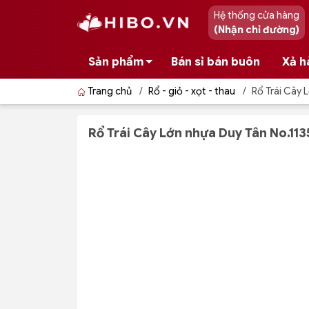
Hệ thống cửa hàng
(Nhận chỉ đường)
Sản phẩm
Bán sỉ bán buôn
Xả h
Trang chủ
/
Rổ - giỏ - xọt - thau
/
Rổ Trái Cây 
Rổ Trái Cây Lớn nhựa Duy Tân No.113