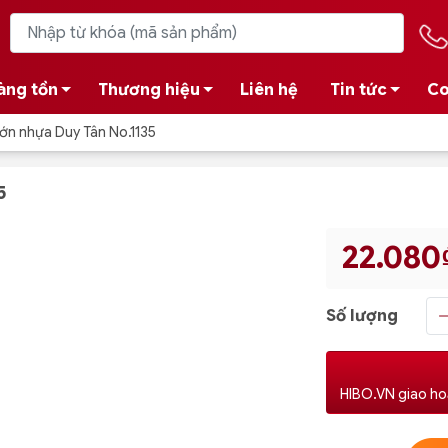
àng tồn
Thương hiệu
Liên hệ
Tin tức
Co
Lớn nhựa Duy Tân No.1135
5
22.080
Số lượng
HIBO.VN giao ho