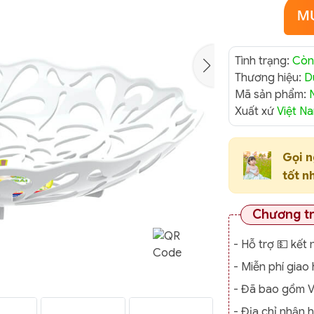
Tình trạng:
Còn
Thương hiệu:
D
Mã sản phẩm:
Xuất xứ
Việt N
Gọi 
tốt n
Chương t
- Hỗ trợ 💵 kết 
- Miễn phí gia
- Đã bao gồm 
- Địa chỉ nhận 