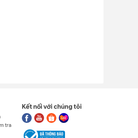
ại
Rổ Cải 280
Rổ Cải 240
ý
(loại 2) nhựa
dẻo nhựa Tý
Tý Liên
Liên No.0312
No.0313
6.000₫
6.000₫
21
Rổ Tròn Đan
Rổ lục giác
- 40% 1
- 40% 1
nhựa Duy
nhựa Duy
14
Tân 2T0
Tân 2T0
No.1066
No.1382
4.320₫
4.320₫
7.200₫
7.200₫
Kết nối với chúng tôi
n
m tra