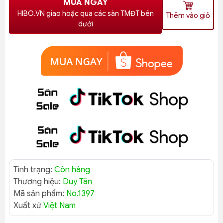
MUA NGAY
HIBO.VN giao hoặc qua các sàn TMĐT bên
Thêm vào giỏ
dưới
Tình trạng:
Còn hàng
Thương hiệu:
Duy Tân
Mã sản phẩm:
No.1397
Xuất xứ
Việt Nam