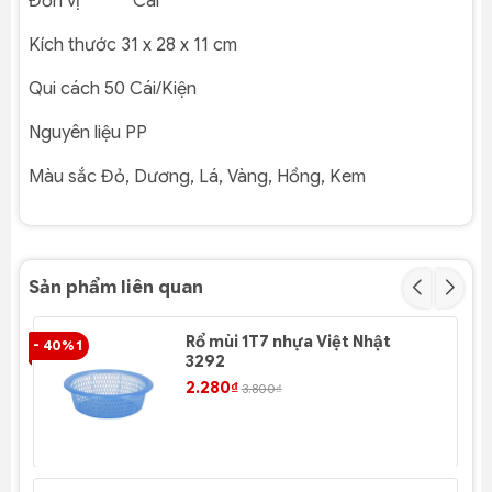
Đơn vị Cái
Kích thước
31 x 28 x 11
cm
Qui cách
50
Cái/Kiện
Nguyên liệu
PP
Màu sắc
Đỏ, Dương, Lá,
Vàng, Hồng, Kem
Sản phẩm liên quan
Rổ mùi 1T7 nhựa Việt Nhật
- 40% 1
- 4
3292
2.280₫
3.800₫