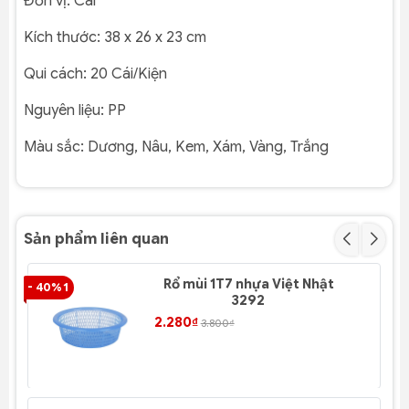
Đơn vị:
Cái
Kích thước:
38 x 26 x 23 cm
Qui cách:
20 Cái/Kiện
Nguyên liệu:
PP
Màu sắc:
Dương, Nâu, Kem, Xám, Vàng, Trắng
Sản phẩm liên quan
Rổ mùi 1T7 nhựa Việt Nhật
- 40% 1
- 4
3292
2.280₫
3.800₫