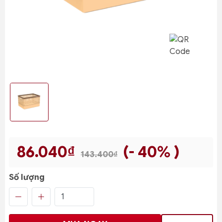
86.040₫
(- 40% )
143.400₫
Số lượng