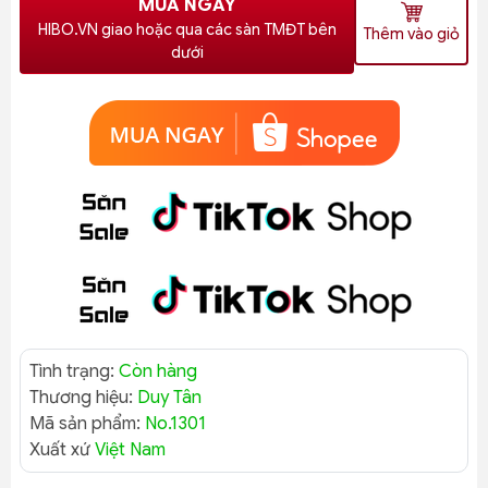
MUA NGAY
HIBO.VN giao hoặc qua các sàn TMĐT bên
Thêm vào giỏ
dưới
Tình trạng:
Còn hàng
Thương hiệu:
Duy Tân
Mã sản phẩm:
No.1301
Xuất xứ
Việt Nam