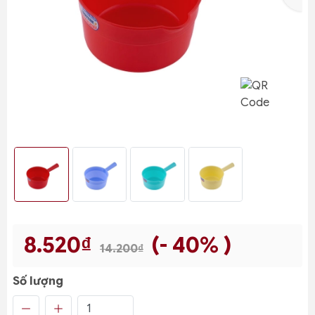
8.520₫
(- 40% )
14.200₫
Số lượng