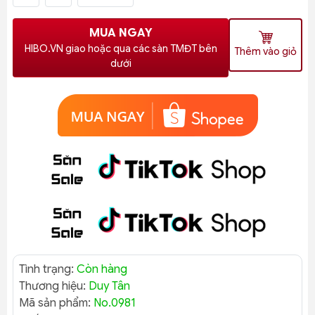
MUA NGAY
HIBO.VN giao hoặc qua các sàn TMĐT bên
Thêm vào giỏ
dưới
Tình trạng:
Còn hàng
Thương hiệu:
Duy Tân
Mã sản phẩm:
No.0981