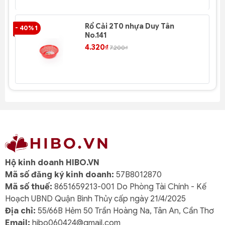
Rổ Cải 2T0 nhựa Duy Tân
- 40% 1
- 4
No.141
4.320₫
7.200₫
Hộ kinh doanh HIBO.VN
Mã số đăng ký kinh doanh:
57B8012870
Mã số thuế:
8651659213-001 Do Phòng Tài Chính - Kế
Hoạch UBND Quận Bình Thủy cấp ngày 21/4/2025
Địa chỉ:
55/66B Hẻm 50 Trần Hoàng Na, Tân An, Cần Thơ
Email:
hibo060424@gmail.com