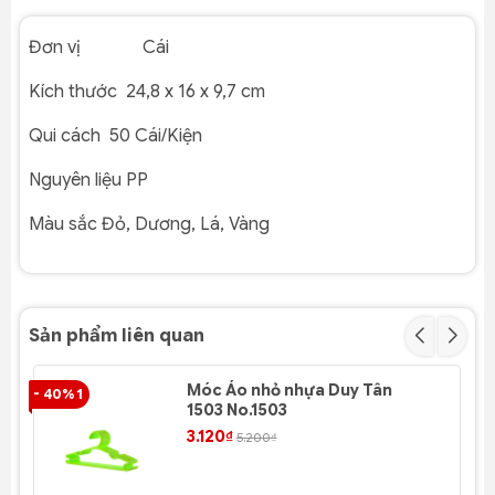
Đơn vị Cái
Kích thước
24,8 x 16 x 9,7 cm
Qui cách
50 Cái/Kiện
Nguyên liệu
PP
Màu sắc
Đỏ, Dương, Lá, Vàng
Sản phẩm liên quan
Móc Áo nhỏ nhựa Duy Tân
- 40% 1
- 4
1503 No.1503
3.120₫
5.200₫