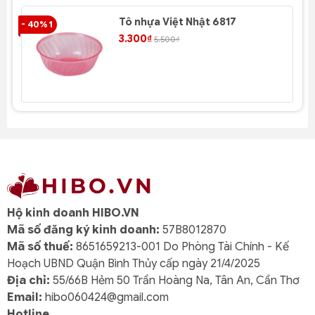
Tô nhựa Việt Nhật 6817
- 40% 1
- 4
3.300₫
5.500₫
Hộ kinh doanh HIBO.VN
Mã số đăng ký kinh doanh:
57B8012870
Mã số thuế:
8651659213-001 Do Phòng Tài Chính - Kế
Hoạch UBND Quận Bình Thủy cấp ngày 21/4/2025
Địa chỉ:
55/66B Hẻm 50 Trần Hoàng Na, Tân An, Cần Thơ
Email:
hibo060424@gmail.com
Hotline