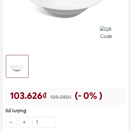
103.626₫
(- 0% )
109.080₫
Số lượng