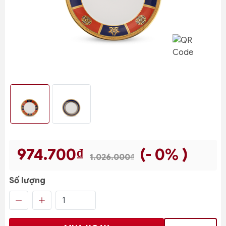
974.700₫
(- 0% )
1.026.000₫
Số lượng