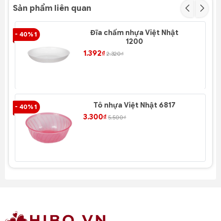
Sản phẩm liên quan
Đĩa chấm nhựa Việt Nhật
- 40% 1
- 4
1200
1.392₫
2.320₫
Tô nhựa Việt Nhật 6817
- 40% 1
- 4
3.300₫
5.500₫