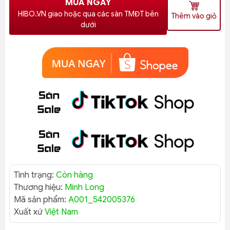
MUA NGAY
HIBO.VN giao hoặc qua các sàn TMĐT bên
Thêm vào giỏ
dưới
Tình trạng:
Còn hàng
Thương hiệu:
Minh Long
Mã sản phẩm:
A001_542005376
Xuất xứ
Việt Nam