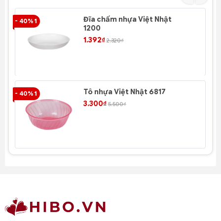
Đĩa chấm nhựa Việt Nhật
- 40% 1
- 4
1200
1.392₫
2.320₫
Tô nhựa Việt Nhật 6817
- 40% 1
- 4
3.300₫
5.500₫