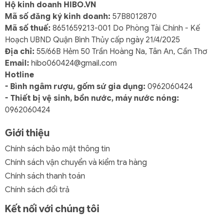
Hộ kinh doanh HIBO.VN
Mã số đăng ký kinh doanh:
57B8012870
Mã số thuế:
8651659213-001 Do Phòng Tài Chính - Kế
Hoạch UBND Quận Bình Thủy cấp ngày 21/4/2025
Địa chỉ:
55/66B Hẻm 50 Trần Hoàng Na, Tân An, Cần Thơ
Email:
hibo060424@gmail.com
Hotline
- Bình ngâm rượu, gốm sứ gia dụng:
0962060424
- Thiết bị vệ sinh, bồn nước, máy nước nóng:
0962060424
Giới thiệu
Chính sách bảo mật thông tin
Chính sách vận chuyển và kiểm tra hàng
Chính sách thanh toán
Chính sách đổi trả
Kết nối với chúng tôi