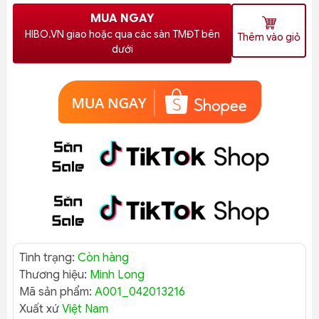
MUA NGAY
HIBO.VN giao hoặc qua các sàn TMĐT bên
Thêm vào giỏ
dưới
Tình trạng:
Còn hàng
Thương hiệu:
Minh Long
Mã sản phẩm:
A001_042013216
Xuất xứ
Việt Nam