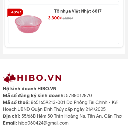
Tô nhựa Việt Nhật 6817
- 40% 1
- 4
3.300₫
5.500₫
Hộ kinh doanh HIBO.VN
Mã số đăng ký kinh doanh:
57B8012870
Mã số thuế:
8651659213-001 Do Phòng Tài Chính - Kế
Hoạch UBND Quận Bình Thủy cấp ngày 21/4/2025
Địa chỉ:
55/66B Hẻm 50 Trần Hoàng Na, Tân An, Cần Thơ
Email:
hibo060424@gmail.com