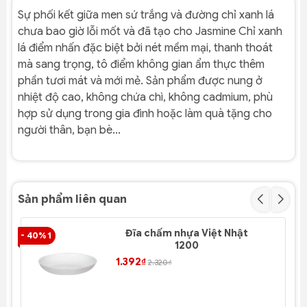
Sự phối kết giữa men sứ trắng và đường chỉ xanh lá
chưa bao giờ lỗi mốt và đã tạo cho Jasmine Chỉ xanh
lá điểm nhấn đặc biệt bởi nét mềm mại, thanh thoát
mà sang trọng, tô điểm không gian ẩm thực thêm
phần tươi mát và mới mẻ. Sản phẩm được nung ở
nhiệt độ cao, không chứa chì, không cadmium, phù
hợp sử dụng trong gia đình hoặc làm quà tặng cho
người thân, bạn bè...
Sản phẩm liên quan
Đĩa chấm nhựa Việt Nhật
- 40% 1
- 4
1200
1.392₫
2.320₫