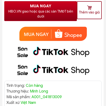
MUA NGAY
HIBO.VN giao hoặc qua các sàn TMĐT bên
Thêm vào giỏ
dưới
Tình trạng:
Còn hàng
Thương hiệu:
Minh Long
Mã sản phẩm:
A001_041813009
Xuất xứ
Việt Nam