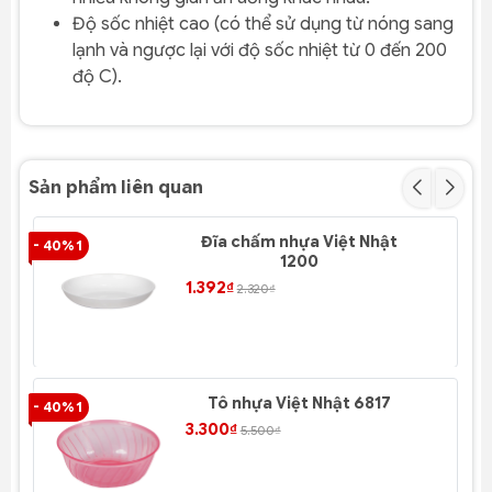
Độ sốc nhiệt cao (có thể sử dụng từ nóng sang
lạnh và ngược lại với độ sốc nhiệt từ 0 đến 200
độ C).
Sản phẩm liên quan
Đĩa chấm nhựa Việt Nhật
- 40% 1
- 4
1200
1.392₫
2.320₫
Tô nhựa Việt Nhật 6817
- 40% 1
- 4
3.300₫
5.500₫