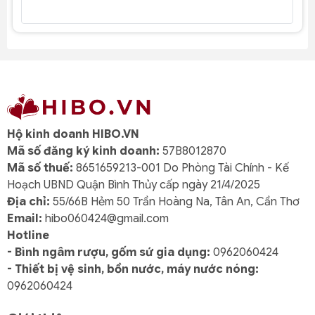
Hộ kinh doanh HIBO.VN
Mã số đăng ký kinh doanh:
57B8012870
Mã số thuế:
8651659213-001 Do Phòng Tài Chính - Kế
Hoạch UBND Quận Bình Thủy cấp ngày 21/4/2025
Địa chỉ:
55/66B Hẻm 50 Trần Hoàng Na, Tân An, Cần Thơ
Email:
hibo060424@gmail.com
Hotline
- Bình ngâm rượu, gốm sứ gia dụng:
0962060424
- Thiết bị vệ sinh, bồn nước, máy nước nóng:
0962060424