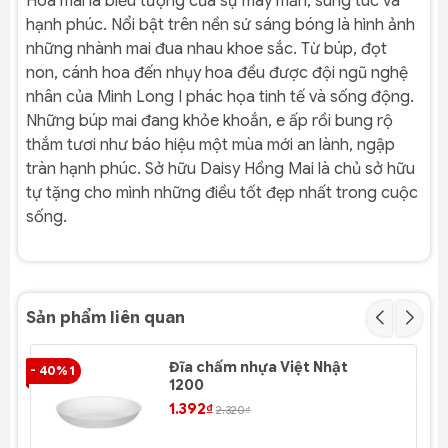
Hoa mai là biểu tượng của sự may mắn, sung túc và
hạnh phúc. Nổi bật trên nền sứ sáng bóng là hình ảnh
những nhành mai đua nhau khoe sắc. Từ búp, đọt
non, cánh hoa đến nhụy hoa đều được đội ngũ nghệ
nhân của Minh Long I phác họa tinh tế và sống động.
Những búp mai đang khỏe khoắn, e ấp rồi bung rộ
thắm tươi như báo hiệu một mùa mới an lành, ngập
tràn hạnh phúc. Sở hữu Daisy Hồng Mai là chủ sở hữu
tự tặng cho mình những điều tốt đẹp nhất trong cuộc
sống.
Sản phẩm liên quan
Đĩa chấm nhựa Việt Nhật
- 40% 1
- 4
1200
1.392₫
2.320₫