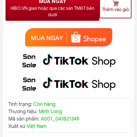
MUA NGAY
HIBO.VN giao hoặc qua các sàn TMĐT bên
Thêm vào giỏ
dưới
Tình trạng:
Còn hàng
Thương hiệu:
Minh Long
Mã sản phẩm:
A001_041821349
Xuất xứ
Việt Nam