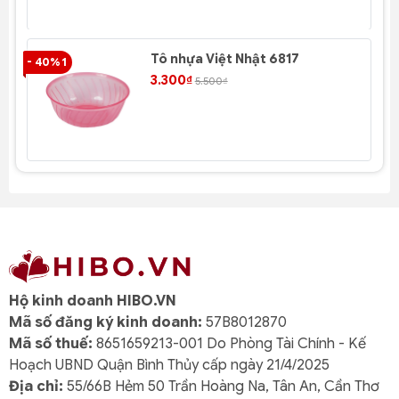
Tô nhựa Việt Nhật 6817
- 40% 1
- 4
3.300₫
5.500₫
Hộ kinh doanh HIBO.VN
Mã số đăng ký kinh doanh:
57B8012870
Mã số thuế:
8651659213-001 Do Phòng Tài Chính - Kế
Hoạch UBND Quận Bình Thủy cấp ngày 21/4/2025
Địa chỉ:
55/66B Hẻm 50 Trần Hoàng Na, Tân An, Cần Thơ