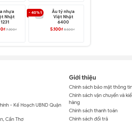
ĩa nhựa
Âu tý nhựa
Thố Tròn
- 40% 1
- 40% 1
ệt Nhật
Việt Nhật
Nhí nhựa
1231
6400
Duy Tân
350ml
80₫
5.100₫
5.760₫
7.300₫
8.500₫
9.60
No.970
Giới thiệu
Chính sách bảo mật thông ti
Chính sách vận chuyển và kiể
hàng
Chính - Kế Hoạch UBND Quận
Chính sách thanh toán
Chính sách đổi trả
An, Cần Thơ