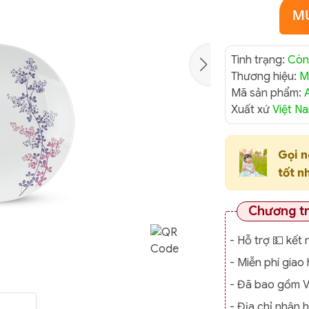
Tình trạng:
Còn
Thương hiệu:
M
Mã sản phẩm:
Xuất xứ
Việt N
Gọi 
tốt n
Chương t
- Hỗ trợ 💵 kết 
- Miễn phí gia
- Đã bao gồm 
- Địa chỉ nhận 