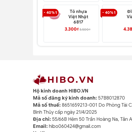
Tô nhựa
Đ
- 40% 1
- 40% 1
Việt Nhật
Vi
6817
3.300₫
4.3
5.500₫
Hộ kinh doanh HIBO.VN
Mã số đăng ký kinh doanh:
57B8012870
Mã số thuế:
8651659213-001 Do Phòng Tài 
Bình Thủy cấp ngày 21/4/2025
Địa chỉ:
55/66B Hẻm 50 Trần Hoàng Na, Tân 
Email:
hibo060424@gmail.com