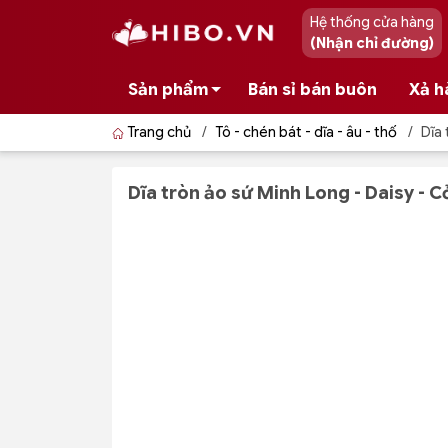
Hệ thống cửa hàng
(Nhận chỉ đường)
Sản phẩm
Bán sỉ bán buôn
Xả h
Trang chủ
/
Tô - chén bát - dĩa - âu - thố
/
Dĩa 
Dĩa tròn ảo sứ Minh Long - Daisy - C