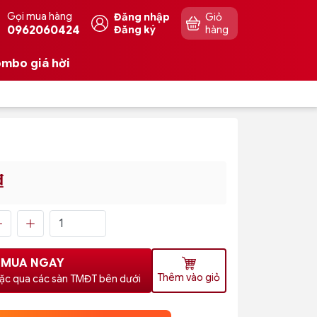
Gọi mua hàng
Đăng nhập
Giỏ
0962060424
Đăng ký
hàng
mbo giá hời
₫
MUA NGAY
Thêm vào giỏ
ặc qua các sàn TMĐT bên dưới