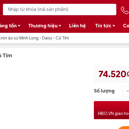
àng tồn
Thương hiệu
Liên hệ
Tin tức
Co
tròn ảo sứ Minh Long - Daisy - Cỏ Tím
ỏ Tím
74.520
Số lượng
HIBO.VN giao ho