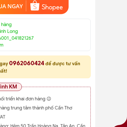
 hàng
inh Long
A001_041821267
am
0962060424
ngay
để được tư vấn
hất!
rình KM
nối triển khai đơn hàng 😉
o hàng trung tâm thành phố Cần Thơ
VAT
hàng:
Hẻm 50 Trần Hoàng Na, Tân An, Cần