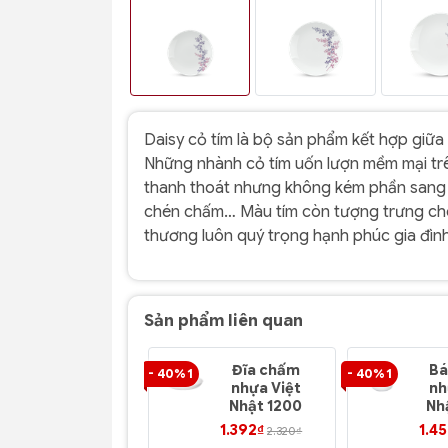
Daisy cỏ tím là bộ sản phẩm kết hợp giữa
Những nhành cỏ tím uốn lượn mềm mại tr
thanh thoát nhưng không kém phần sang tr
chén chấm… Màu tím còn tượng trưng cho
thương luôn quý trọng hạnh phúc gia đình
Sản phẩm liên quan
Đĩa chấm
Bá
- 40% 1
- 40% 1
nhựa Việt
nh
Nhật 1200
Nh
1.392₫
1.4
2.320₫