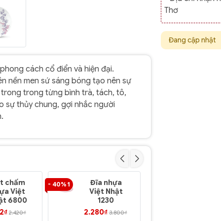
Thơ
Đang cập nhật
 phong cách cổ điển và hiện đại.
ên nền men sứ sáng bóng tạo nên sự
ong trong từng bình trà, tách, tô,
 sự thủy chung, gợi nhắc người
.
t chấm
Đĩa nhựa
Đĩa VN 15
- 40% 1
- 40% 1
ựa Việt
Việt Nhật
nhựa Việ
ật 6800
1230
Nhật 1215
52₫
2.280₫
2.460₫
2.420₫
3.800₫
4.10