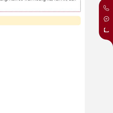
Bát cơm
Đĩa nhựa
- 40% 1
- 40% 1
t
phíp nhựa
Việt Nhật
Việt Nhật
1233
6801
2.520₫
3.120₫
0₫
4.200₫
5.200₫