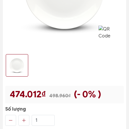
474.012₫
(- 0% )
498.960₫
Số lượng