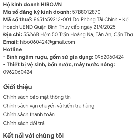
Hộ kinh doanh HIBO.VN
Mã số đăng ký kinh doanh:
57B8012870
Mã số thuế:
8651659213-001 Do Phòng Tài Chính - Kế
Hoạch UBND Quận Bình Thủy cấp ngày 21/4/2025
Địa chỉ:
55/66B Hẻm 50 Trần Hoàng Na, Tân An, Cần Thơ
Email:
hibo060424@gmail.com
Hotline
- Bình ngâm rượu, gốm sứ gia dụng:
0962060424
- Thiết bị vệ sinh, bồn nước, máy nước nóng:
0962060424
Giới thiệu
Chính sách bảo mật thông tin
Chính sách vận chuyển và kiểm tra hàng
Chính sách thanh toán
Chính sách đổi trả
Kết nối với chúng tôi