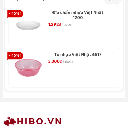
Đĩa chấm nhựa Việt Nhật
- 40% 1
- 4
1200
1.392₫
2.320₫
Tô nhựa Việt Nhật 6817
- 40% 1
- 4
3.300₫
5.500₫