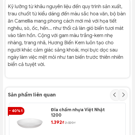
Kỹ lưỡng từ khâu nguyên liệu đến quy trình sản xuất,
trau chuốt từ kiểu dáng đến màu sắc hoa văn, bộ bàn
ăn Camellia mang phong cách mới mẻ với họa tiết
nghêu, sò, ốc, hến... như thổi cả làn gió biển tươi mát
vào tâm hồn. Cộng với gam màu trắng-kem nhẹ
nhàng, trang nhã, Hương Biển Kem luôn tạo cho
người khác cảm giác sảng khoái, mọi bực dọc sau
ngày làm việc mệt mỏi như tan biến trước thiên nhiên
biển cả tuyệt vời.
Sản phẩm liên quan
Đĩa chấm nhựa Việt Nhật
- 40% 1
- 4
1200
1.392₫
2.320₫