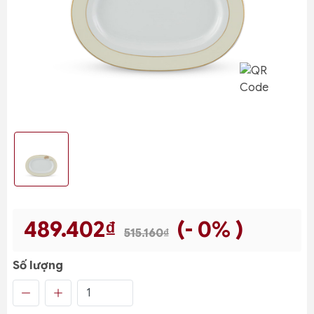
489.402₫
(- 0% )
515.160₫
Số lượng