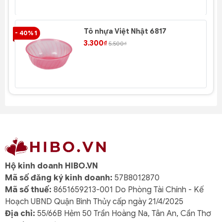
Tô nhựa Việt Nhật 6817
- 40% 1
- 4
3.300₫
5.500₫
Hộ kinh doanh HIBO.VN
Mã số đăng ký kinh doanh:
57B8012870
Mã số thuế:
8651659213-001 Do Phòng Tài Chính - Kế
Hoạch UBND Quận Bình Thủy cấp ngày 21/4/2025
Địa chỉ:
55/66B Hẻm 50 Trần Hoàng Na, Tân An, Cần Thơ