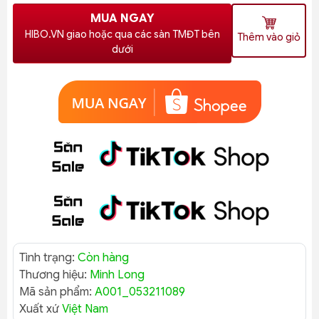
MUA NGAY
HIBO.VN giao hoặc qua các sàn TMĐT bên
Thêm vào giỏ
dưới
Tình trạng:
Còn hàng
Thương hiệu:
Minh Long
Mã sản phẩm:
A001_053211089
Xuất xứ
Việt Nam