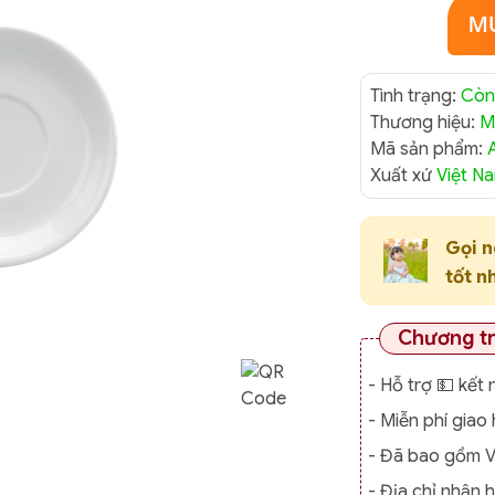
Tình trạng:
Còn
Thương hiệu:
M
Mã sản phẩm:
Xuất xứ
Việt N
Gọi 
tốt n
Chương t
- Hỗ trợ 💵 kết 
- Miễn phí gia
- Đã bao gồm 
- Địa chỉ nhận 