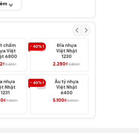
hêm
t chấm
Đĩa nhựa
Đĩa VN 15
- 40% 1
- 40% 1
ựa Việt
Việt Nhật
nhựa Việ
ật 6800
1230
Nhật 1215
52₫
2.280₫
2.460₫
2.420₫
3.800₫
4.10
ĩa nhựa
Âu tý nhựa
Thố Tròn
- 40% 1
- 40% 1
ệt Nhật
Việt Nhật
Nhí nhựa
1231
6400
Duy Tân
350ml
80₫
5.100₫
5.760₫
7.300₫
8.500₫
9.60
No.970