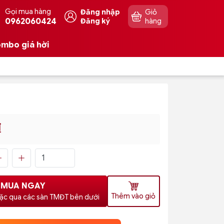
Gọi mua hàng
Đăng nhập
Giỏ
0962060424
Đăng ký
hàng
mbo giá hời
₫
MUA NGAY
Thêm vào giỏ
ặc qua các sàn TMĐT bên dưới