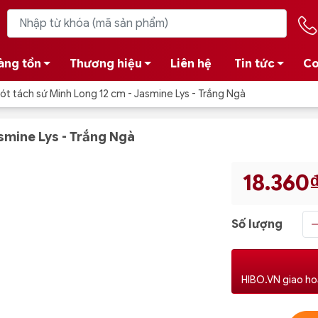
àng tồn
Thương hiệu
Liên hệ
Tin tức
Co
lót tách sứ Minh Long 12 cm - Jasmine Lys - Trắng Ngà
asmine Lys - Trắng Ngà
18.360
Số lượng
HIBO.VN giao ho