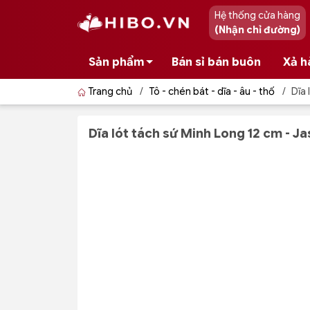
Hệ thống cửa hàng
(Nhận chỉ đường)
Sản phẩm
Bán sỉ bán buôn
Xả h
Trang chủ
/
Tô - chén bát - dĩa - âu - thố
/
Dĩa 
Dĩa lót tách sứ Minh Long 12 cm - J