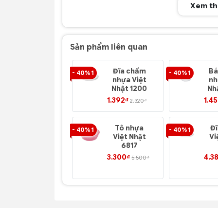
Xem t
Sản phẩm liên quan
Đĩa chấm
Bá
- 40% 1
- 40% 1
nhựa Việt
nh
Nhật 1200
Nh
1.392₫
1.4
2.320₫
Tô nhựa
Đ
- 40% 1
- 40% 1
Việt Nhật
Vi
6817
3.300₫
4.3
5.500₫