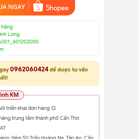
 hàng
inh Long
A001_601202000
am
0962060424
ngay
để được tư vấn
hất!
rình KM
nối triển khai đơn hàng 😉
o hàng trung tâm thành phố Cần Thơ
VAT
hàng:
Hẻm 50 Trần Hoàng Na, Tân An, Cần