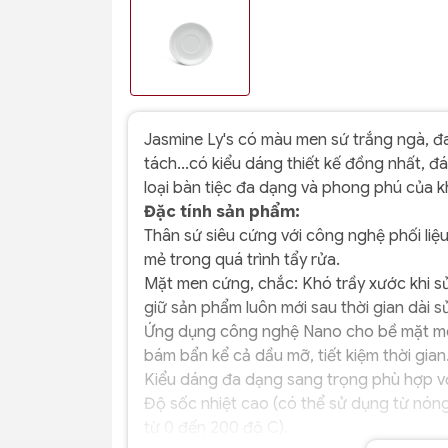
Jasmine Ly's có màu men sứ trắng ngà, đa 
tách...có kiểu dáng thiết kế đồng nhất, 
loại bàn tiệc đa dạng và phong phú của 
Đặc tính sản phẩm:
Thân sứ siêu cứng với công nghệ phối liệu
mẻ trong quá trình tẩy rửa.
Mặt men cứng, chắc: Khó trầy xước khi s
giữ sản phẩm luôn mới sau thời gian dài s
Ứng dụng công nghệ Nano cho bề mặt me
bám bẩn kể cả dầu mỡ, tiết kiệm thời gian
Kiểu dáng đa dạng sang trọng phù hợp vớ
Độ sốc nhiệt cao (có thể sử dụng từ nóng 
từ 0 đến 200 độ C).