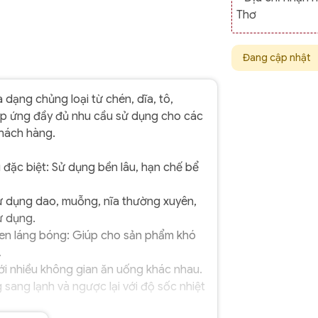
Thơ
Đang cập nhật
dạng chủng loại từ chén, dĩa, tô,
đáp ứng đầy đủ nhu cầu sử dụng cho các
khách hàng.
 đặc biệt: Sử dụng bền lâu, hạn chế bể
ử dụng dao, muỗng, nĩa thường xuyên,
ử dụng.
n láng bóng: Giúp cho sản phẩm khó
.
i nhiều không gian ăn uống khác nhau.
sang lạnh và ngược lại với độ sốc nhiệt