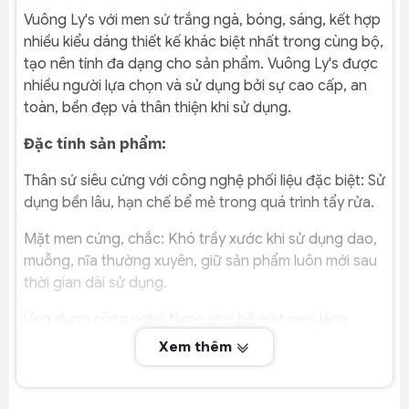
Vuông Ly's với men sứ trắng ngà, bóng, sáng, kết hợp
nhiều kiểu dáng thiết kế khác biệt nhất trong cùng bộ,
tạo nên tính đa dạng cho sản phẩm. Vuông Ly's được
nhiều người lựa chọn và sử dụng bởi sự cao cấp, an
toàn, bền đẹp và thân thiện khi sử dụng.
Đặc tính sản phẩm:
Thân sứ siêu cứng với công nghệ phối liệu đặc biệt: Sử
dụng bền lâu, hạn chế bể mẻ trong quá trình tẩy rửa.
Mặt men cứng, chắc: Khó trầy xước khi sử dụng dao,
muỗng, nĩa thường xuyên, giữ sản phẩm luôn mới sau
thời gian dài sử dụng.
Ứng dụng công nghệ Nano cho bề mặt men láng
bóng: Giúp cho sản phẩm khó bám bẩn kể cả dầu mỡ,
Xem thêm
tiết kiệm thời gian.
Kiểu dáng đa dạng sang trọng phù hợp với nhiều