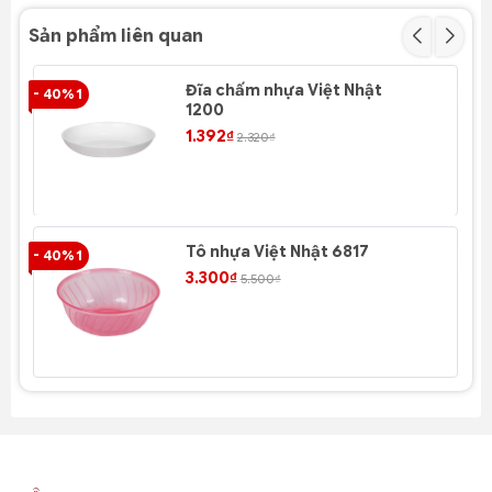
không gian ăn uống khác nhau.
Sản phẩm liên quan
Đĩa chấm nhựa Việt Nhật
- 40% 1
- 4
1200
1.392₫
2.320₫
Tô nhựa Việt Nhật 6817
- 40% 1
- 4
3.300₫
5.500₫