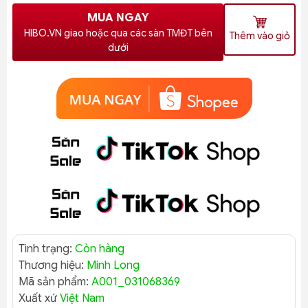
MUA NGAY
HIBO.VN giao hoặc qua các sàn TMĐT bên
Thêm vào giỏ
dưới
Tình trạng:
Còn hàng
Thương hiệu:
Minh Long
Mã sản phẩm:
A001_031068369
Xuất xứ
Việt Nam