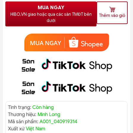
MUA NGAY
HIBO.VN giao hoặc qua các sàn TMĐT bên
Thêm vào giỏ
dưới
Tình trạng:
Còn hàng
Thương hiệu:
Minh Long
Mã sản phẩm:
A001_040919314
Xuất xứ
Việt Nam