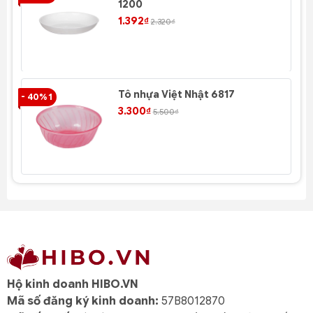
1200
1.392₫
2.320₫
Tô nhựa Việt Nhật 6817
- 40% 1
- 4
3.300₫
5.500₫
Hộ kinh doanh HIBO.VN
Mã số đăng ký kinh doanh:
57B8012870