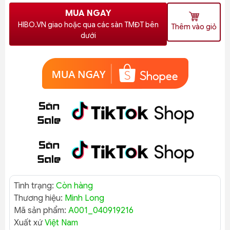
MUA NGAY
HIBO.VN giao hoặc qua các sàn TMĐT bên
Thêm vào giỏ
dưới
Tình trạng:
Còn hàng
Thương hiệu:
Minh Long
Mã sản phẩm:
A001_040919216
Xuất xứ
Việt Nam