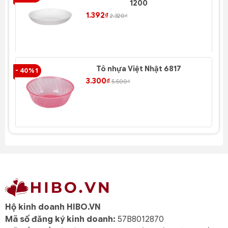
1200
1.392₫
2.320₫
Tô nhựa Việt Nhật 6817
- 40% 1
- 4
3.300₫
5.500₫
Hộ kinh doanh HIBO.VN
Mã số đăng ký kinh doanh:
57B8012870