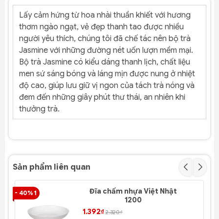
Lấy cảm hứng từ hoa nhài thuần khiết với hương
thơm ngào ngạt, vẻ đẹp thanh tao được nhiều
người yêu thích, chúng tôi đã chế tác nên bộ trà
Jasmine với những đường nét uốn lượn mềm mại.
Bộ trà Jasmine có kiểu dáng thanh lịch, chất liệu
men sứ sáng bóng và láng mịn được nung ở nhiệt
độ cao, giúp lưu giữ vị ngon của tách trà nóng và
đem đến những giây phút thư thái, an nhiên khi
thưởng trà.
Sản phẩm liên quan
Đĩa chấm nhựa Việt Nhật
- 40% 1
- 4
1200
1.392₫
2.320₫