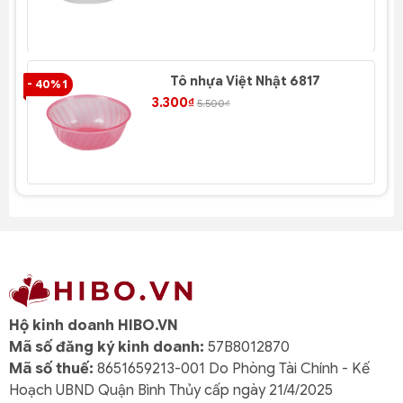
Tô nhựa Việt Nhật 6817
- 40% 1
- 4
3.300₫
5.500₫
Hộ kinh doanh HIBO.VN
Mã số đăng ký kinh doanh:
57B8012870
Mã số thuế:
8651659213-001 Do Phòng Tài Chính - Kế
Hoạch UBND Quận Bình Thủy cấp ngày 21/4/2025