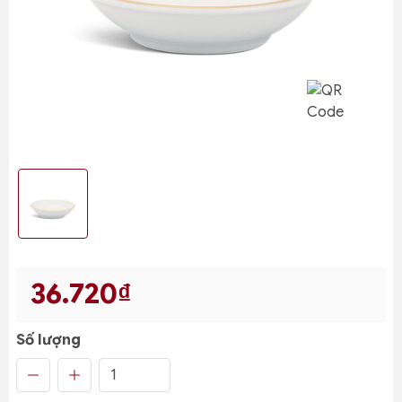
36.720₫
Số lượng