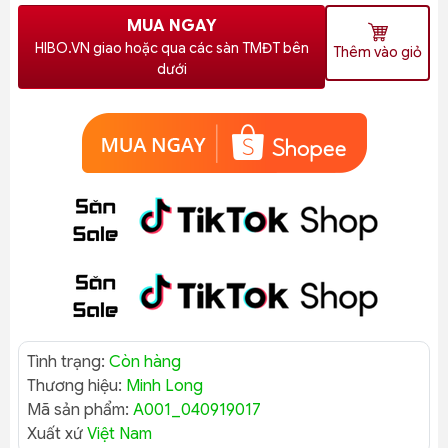
MUA NGAY
HIBO.VN giao hoặc qua các sàn TMĐT bên
Thêm vào giỏ
dưới
Tình trạng:
Còn hàng
Thương hiệu:
Minh Long
Mã sản phẩm:
A001_040919017
Xuất xứ
Việt Nam