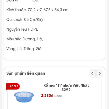
Đơn vị Cái
Kích thước
70,2 x
Ø 67,5
x 54,3 cm
Qui cách
05 Cái/Kiện
Nguyên liệu
HDPE
Màu sắc
Dương,
Đỏ,
Vàng
, Lá, Trắng, Gỗ
Sản phẩm liên quan
Rổ mùi 1T7 nhựa Việt Nhật
- 40% 1
- 4
3292
2.280₫
3.800₫