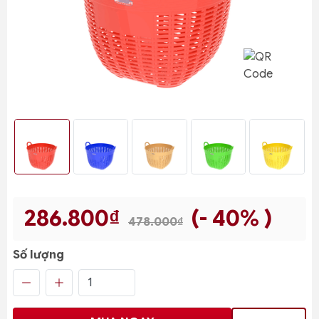
286.800₫
(- 40% )
478.000₫
Số lượng