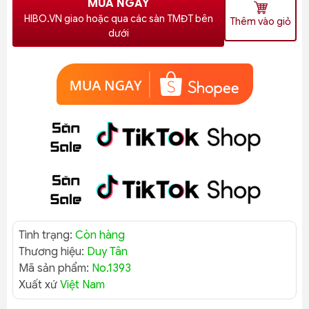
MUA NGAY
HIBO.VN giao hoặc qua các sàn TMĐT bên
Thêm vào giỏ
dưới
Tình trạng:
Còn hàng
Thương hiệu:
Duy Tân
Mã sản phẩm:
No.1393
Xuất xứ
Việt Nam