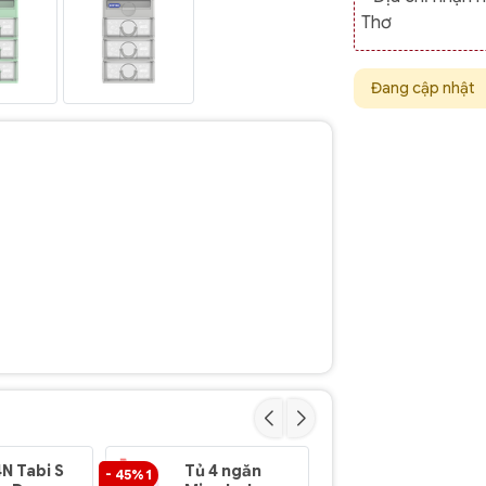
Thơ
Đang cập nhật
4N Tabi S
Tủ 4 ngăn
Tủ 3 ngăn
- 45% 1
- 40% 1