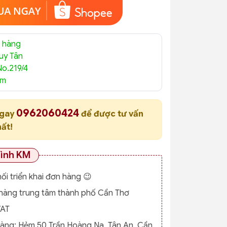
 hàng
uy Tân
No.219/4
am
0962060424
ngay
để được tư vấn
hất!
rình KM
nối triển khai đơn hàng 😉
o hàng trung tâm thành phố Cần Thơ
VAT
hàng:
Hẻm 50 Trần Hoàng Na, Tân An, Cần