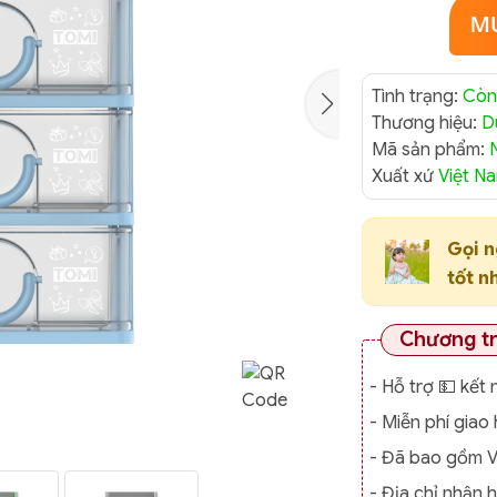
Tình trạng:
Còn
Thương hiệu:
D
Mã sản phẩm:
Xuất xứ
Việt N
Gọi 
tốt n
Chương t
- Hỗ trợ 💵 kết 
- Miễn phí gia
- Đã bao gồm 
- Địa chỉ nhận 