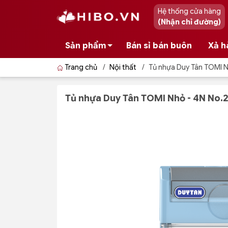
Hệ thống cửa hàng
(Nhận chỉ đường)
Sản phẩm
Bán sỉ bán buôn
Xả h
Trang chủ
/
Nội thất
/
Tủ nhựa Duy Tân TOMI N
Tủ nhựa Duy Tân TOMI Nhỏ - 4N No.2