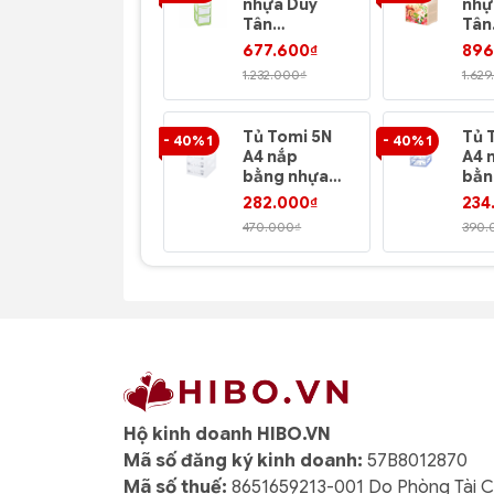
nhựa Duy
nhự
Tân
Tân
No.622/5
No.
677.600₫
896
1.232.000₫
1.629
Tủ Tomi 5N
Tủ 
- 40% 1
- 40% 1
A4 nắp
A4 nắp
bằng nhựa
bằn
Duy Tân
Duy
282.000₫
234
No.343/5
No.
470.000₫
390.
Hộ kinh doanh HIBO.VN
Mã số đăng ký kinh doanh:
57B8012870
Mã số thuế:
8651659213-001 Do Phòng Tài 