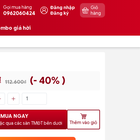
Gọi mua hàng
Đăng nhập
Giỏ
0962060424
Đăng ký
hàng
mbo giá hời
₫
(- 40% )
112.600₫
MUA NGAY
Thêm vào giỏ
ặc qua các sàn TMĐT bên dưới