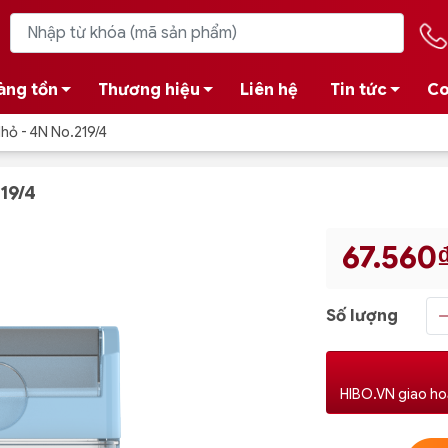
àng tồn
Thương hiệu
Liên hệ
Tin tức
Co
hỏ - 4N No.219/4
19/4
67.560
Số lượng
HIBO.VN giao ho