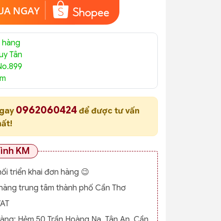
 hàng
uy Tân
No.899
am
0962060424
ngay
để được tư vấn
hất!
rình KM
nối triển khai đơn hàng 😉
o hàng trung tâm thành phố Cần Thơ
VAT
hàng:
Hẻm 50 Trần Hoàng Na, Tân An, Cần