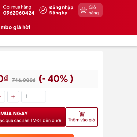
Gọi mua hàng
Đăng nhập
Giỏ
0962060424
Đăng ký
hàng
mbo giá hời
0₫
(- 40% )
746.000₫
MUA NGAY
Thêm vào giỏ
ặc qua các sàn TMĐT bên dưới