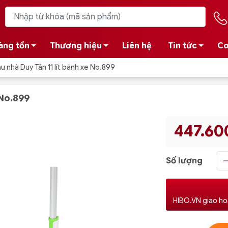
àng tồn
Thương hiệu
Liên hệ
Tin tức
Co
u nhà Duy Tân 11 lít bánh xe No.899
 No.899
447.60
Số lượng
HIBO.VN giao ho