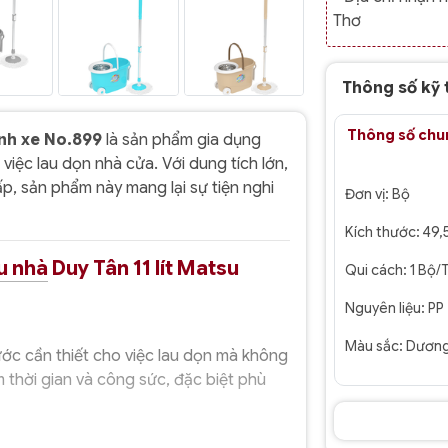
Thơ
Thông số kỹ 
Thông số chu
ánh xe No.899
là sản phẩm gia dụng
 việc lau dọn nhà cửa. Với dung tích lớn,
cấp, sản phẩm này mang lại sự tiện nghi
Đơn vị:
Bộ
Kích thước:
49,
u nhà
Duy Tân 11 lít Matsu
Qui cách:
1 Bộ/
Nguyên liệu:
PP
Màu sắc:
Dương
ước cần thiết cho việc lau dọn mà không
m thời gian và công sức, đặc biệt phù