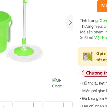
Tình trạng:
Còn
Thương hiệu:
D
Mã sản phẩm:
Xuất xứ
Việt N
Gọi 
tốt n
Chương t
- Hỗ trợ 💵 kết 
- Miễn phí gia
- Đã bao gồm 
- Địa chỉ nhận 