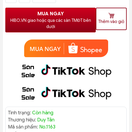
MUA NGAY
HIBO.VN giao hoặc qua các sàn TMĐT bên
Thêm vào giỏ
dưới
Tình trạng:
Còn hàng
Thương hiệu:
Duy Tân
Mã sản phẩm:
No.1163