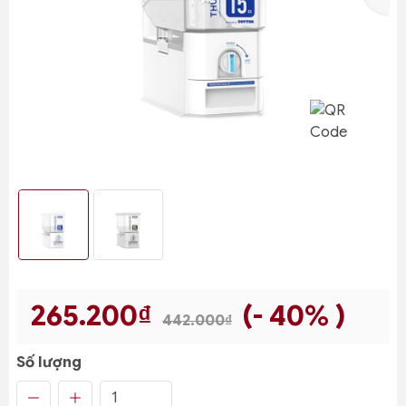
265.200₫
(- 40% )
442.000₫
Số lượng