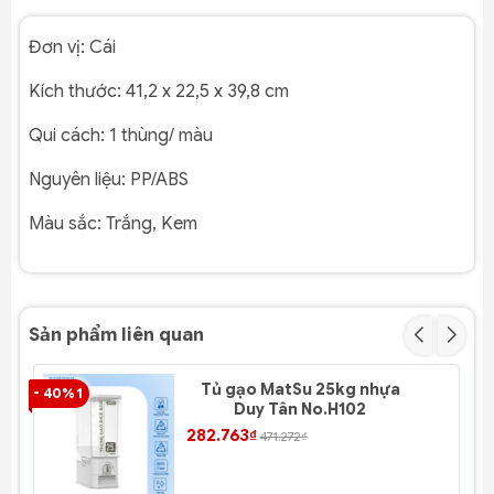
Đơn vị:
Cái
Kích thước:
41,2 x 22,5 x 39,8 cm
Qui cách:
1 thùng/ màu
Nguyên liệu:
PP/ABS
Màu sắc:
Trắng, Kem
Sản phẩm liên quan
Tủ gạo MatSu 25kg nhựa
- 40% 1
- 4
Duy Tân No.H102
282.763₫
471.272₫