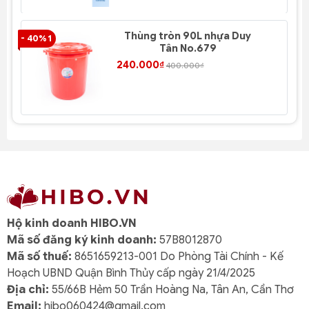
Thùng tròn 90L nhựa Duy
- 40% 1
- 4
Tân No.679
240.000₫
400.000₫
Hộ kinh doanh HIBO.VN
Mã số đăng ký kinh doanh:
57B8012870
Mã số thuế:
8651659213-001 Do Phòng Tài Chính - Kế
Hoạch UBND Quận Bình Thủy cấp ngày 21/4/2025
Địa chỉ:
55/66B Hẻm 50 Trần Hoàng Na, Tân An, Cần Thơ
Email:
hibo060424@gmail.com