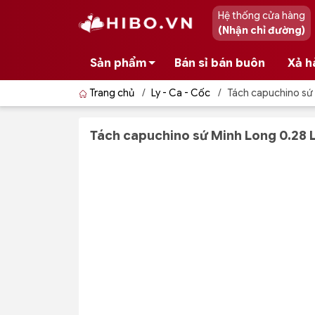
Hệ thống cửa hàng
(Nhận chỉ đường)
Sản phẩm
Bán sỉ bán buôn
Xả h
Trang chủ
/
Ly - Ca - Cốc
/
Tách capuchino sứ 
Tách capuchino sứ Minh Long 0.28 L 