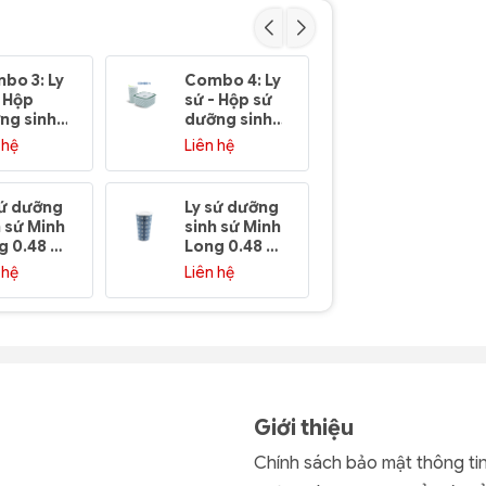
bo 3: Ly
Combo 4: Ly
Combo 5: 
- Hộp
sứ - Hộp sứ
sứ - Hộp
ng sinh
dưỡng sinh
dưỡng sin
a văn
(hoa văn
(hoa văn
 hệ
Liên hệ
Liên hệ
igo) sứ
Komos) sứ
Mosaic) sứ
h Long
Minh Long
Minh Long
sứ dưỡng
Ly sứ dưỡng
Ly sứ dưỡn
h sứ Minh
sinh sứ Minh
sinh sứ Mi
g 0.48 L
Long 0.48 L
Long 0.48 
 + nắp
(K1) + Nắp -
(K1) + nắp
 hệ
Liên hệ
Liên hệ
 hút -
Memory
ống hút -
mory
(LTM)
Komos
M)
(LTB)
Giới thiệu
Chính sách bảo mật thông ti