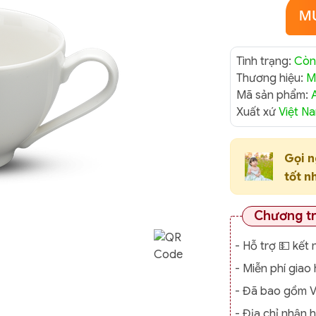
Tình trạng:
Còn
Thương hiệu:
M
Mã sản phẩm:
Xuất xứ
Việt N
Gọi 
tốt n
Chương t
- Hỗ trợ 💵 kết 
- Miễn phí gia
- Đã bao gồm 
- Địa chỉ nhận 