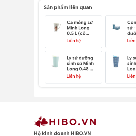
Sản phẩm liên quan
Ca mỏng sứ
Com
Minh Long
sứ 
0.5 L (cô
dưỡ
gái) - Tulip
(ho
Liên hệ
Liên
ngà - Dịu
Ind
Dàng
Min
Ly sứ dưỡng
Ly 
sinh sứ Minh
sin
Long 0.48 L
Lon
+ nắp ống
(K1)
Liên hệ
Liên
hút (K1) -
ống
Tiny 1 (LTH)
Me
(LT
Hộ kinh doanh HIBO.VN