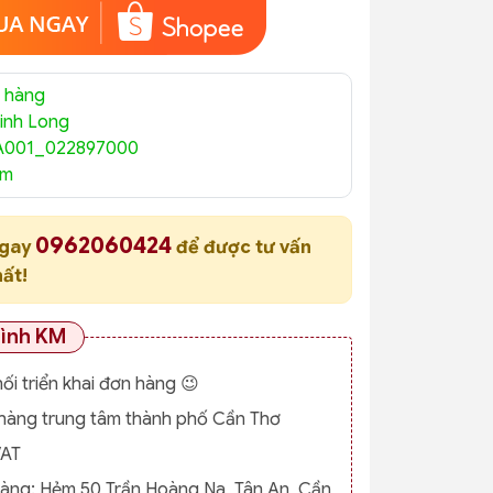
 hàng
inh Long
A001_022897000
am
0962060424
ngay
để được tư vấn
hất!
rình KM
nối triển khai đơn hàng 😉
o hàng trung tâm thành phố Cần Thơ
VAT
hàng:
Hẻm 50 Trần Hoàng Na, Tân An, Cần