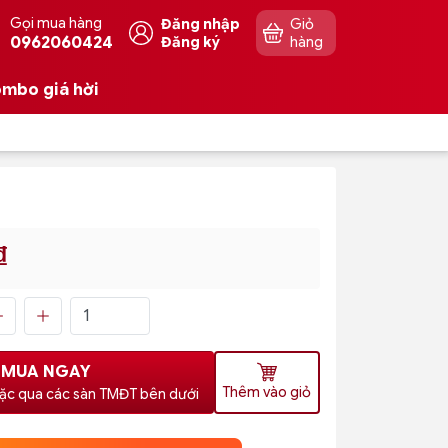
Gọi mua hàng
Đăng nhập
Giỏ
0962060424
Đăng ký
hàng
mbo giá hời
₫
MUA NGAY
Thêm vào giỏ
ặc qua các sàn TMĐT bên dưới