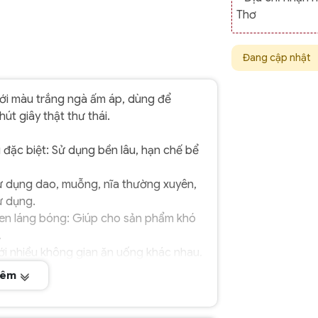
Thơ
Đang cập nhật
ới màu trắng ngà ấm áp, dùng để
t giây thật thư thái.
 đặc biệt: Sử dụng bền lâu, hạn chế bể
ử dụng dao, muỗng, nĩa thường xuyên,
ử dụng.
n láng bóng: Giúp cho sản phẩm khó
.
i nhiều không gian ăn uống khác nhau.
hêm