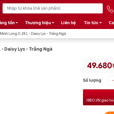
àng tồn
Thương hiệu
Liên hệ
Tin tức
Co
Minh Long 0.28 L - Daisy Lys - Trắng Ngà
- Daisy Lys - Trắng Ngà
49.680
Số lượng
HIBO.VN giao ho