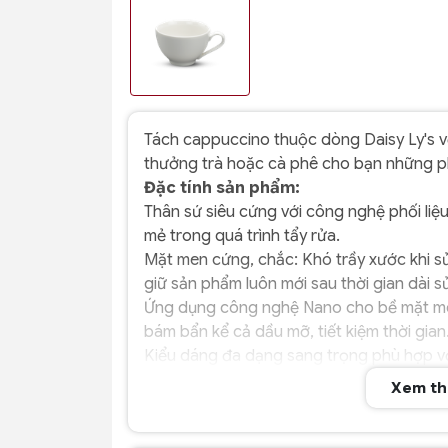
Tách cappuccino thuộc dòng Daisy Ly's v
thưởng trà hoặc cà phê cho bạn những phú
Đặc tính sản phẩm:
Thân sứ siêu cứng với công nghệ phối liệu
mẻ trong quá trình tẩy rửa.
Mặt men cứng, chắc: Khó trầy xước khi s
giữ sản phẩm luôn mới sau thời gian dài s
Ứng dụng công nghệ Nano cho bề mặt me
bám bẩn kể cả dầu mỡ, tiết kiệm thời gian
Kiểu dáng đa dạng sang trọng phù hợp vớ
Xem t