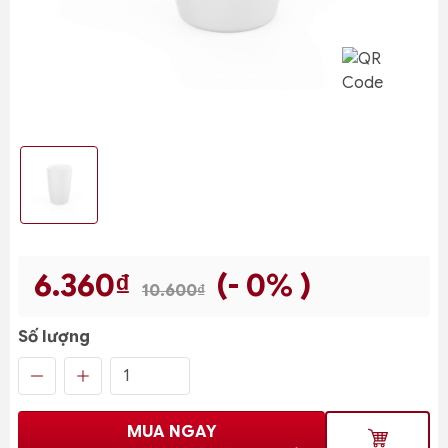
6.360₫
(- 0% )
10.600₫
Số lượng
MUA NGAY