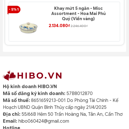
Khay mứt 5 ngăn - Misc
- 5% 1
- 4
Assortment - Hoa Mai Phú
Quý (Viền vàng)
2.134.080₫
2.246.400₫
Hộ kinh doanh HIBO.VN
Mã số đăng ký kinh doanh:
57B8012870
Mã số thuế:
8651659213-001 Do Phòng Tài Chính - Kế
Hoạch UBND Quận Bình Thủy cấp ngày 21/4/2025
Địa chỉ:
55/66B Hẻm 50 Trần Hoàng Na, Tân An, Cần Thơ
Email:
hibo060424@gmail.com
Hotline