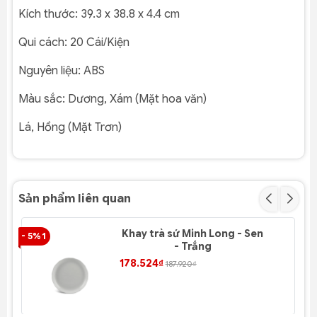
Kích thước:
39.3 x 38.8 x 4.4 cm
Qui cách:
20 Cái/Kiện
Nguyên liệu:
ABS
Màu sắc:
Dương, Xám (Mặt hoa văn)
Lá, Hồng (Mặt Trơn)
Sản phẩm liên quan
Khay trà sứ Minh Long - Sen
- 5% 1
- 5
- Trắng
178.524₫
187.920₫