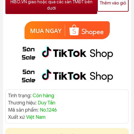
HIBO.VN giao hoặc qua các sàn TMĐT bên
Thêm vào giỏ
dưới
Tình trạng:
Còn hàng
Thương hiệu:
Duy Tân
Mã sản phẩm:
No.1246
Xuất xứ
Việt Nam