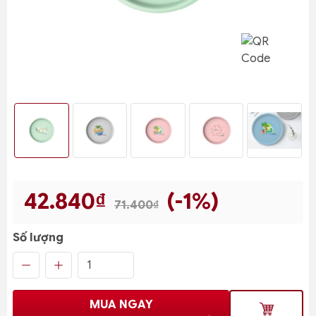
42.840₫
(-1%)
71.400₫
Số lượng
MUA NGAY