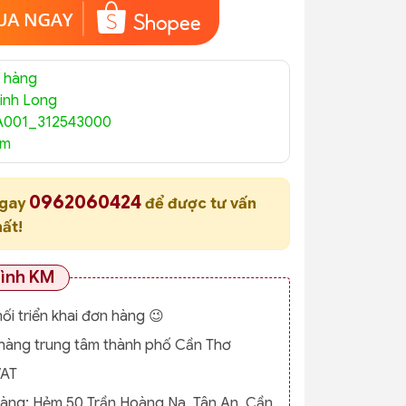
 hàng
inh Long
A001_312543000
am
0962060424
ngay
để được tư vấn
hất!
rình KM
nối triển khai đơn hàng 😉
o hàng trung tâm thành phố Cần Thơ
VAT
hàng:
Hẻm 50 Trần Hoàng Na, Tân An, Cần