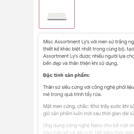
Misc Assortment Ly's với men sứ trắng ng
thiết kế khác biệt nhất trong cùng bộ, t
Assortment Ly's được nhiều người lựa chọ
bền đẹp và thân thiện khi sử dụng.
Đặc tính sản phẩm:
Thân sứ siêu cứng với công nghệ phối liệu
mẻ trong quá trình tẩy rửa.
Mặt men cứng, chắc: Khó trầy xước khi s
giữ sản phẩm luôn mới sau thời gian dài s
Ứng dụng công nghệ Nano cho bề mặt me
bám bẩn kể cả dầu mỡ, tiết kiệm thời gian