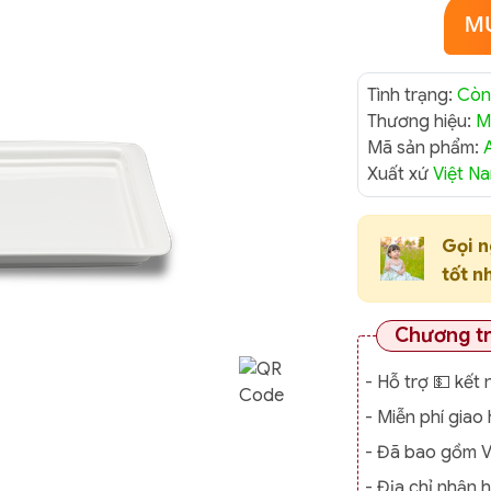
Tình trạng:
Còn
Thương hiệu:
M
Mã sản phẩm:
Xuất xứ
Việt N
Gọi 
tốt n
Chương t
- Hỗ trợ 💵 kết 
- Miễn phí gia
- Đã bao gồm 
- Địa chỉ nhận 