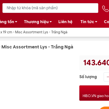
àng tồn
Thương hiệu
Liên hệ
Tin tức
Co
5 x 19 cm - Misc Assortment Lys - Trắng Ngà
 - Misc Assortment Lys - Trắng Ngà
143.64
Số lượng
HIBO.VN giao ho