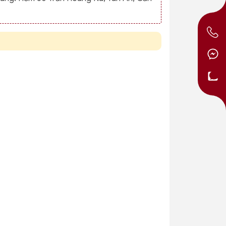
Kệ đựng ly
Kệ 3T indo