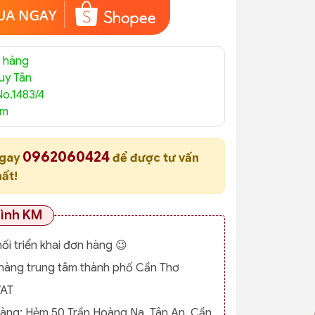
 hàng
uy Tân
No.1483/4
am
0962060424
ngay
để được tư vấn
hất!
rình KM
nối triển khai đơn hàng 😉
o hàng trung tâm thành phố Cần Thơ
VAT
hàng:
Hẻm 50 Trần Hoàng Na, Tân An, Cần