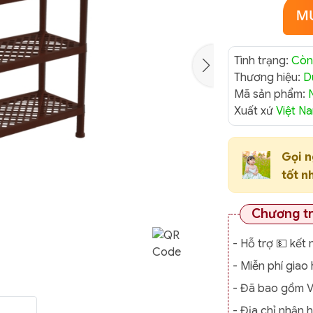
Tình trạng:
Còn
Thương hiệu:
D
Mã sản phẩm:
Xuất xứ
Việt N
Gọi 
tốt n
Chương t
- Hỗ trợ 💵 kết 
- Miễn phí gia
- Đã bao gồm 
- Địa chỉ nhận 