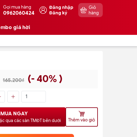
Gọi mua hàng
Đăng nhập
Giỏ
0962060424
Đăng ký
hàng
mbo giá hời
(- 40% )
165.200₫
MUA NGAY
Thêm vào giỏ
ặc qua các sàn TMĐT bên dưới