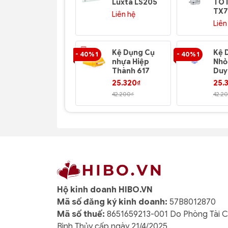
Luxta LS205
TO
TX
Liên hệ
Liên
Kệ Dụng Cụ
Kệ 
- 40% 1
- 40% 1
nhựa Hiệp
Nhỏ
Thành 617
Duy
No.
25.320₫
25.
42.200₫
42.2
Hộ kinh doanh HIBO.VN
Mã số đăng ký kinh doanh:
57B8012870
Mã số thuế:
8651659213-001 Do Phòng Tài 
Bình Thủy cấp ngày 21/4/2025