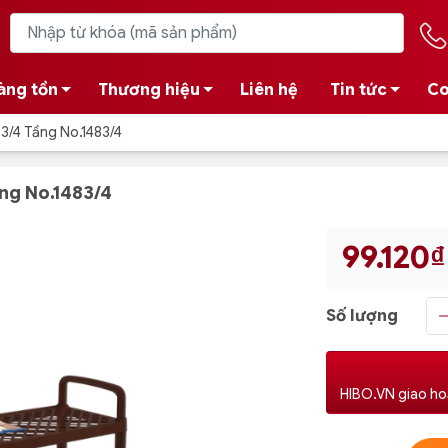
àng tồn
Thương hiệu
Liên hệ
Tin tức
Co
3/4 Tầng No.1483/4
ng No.1483/4
99.120₫
Số lượng
HIBO.VN giao ho