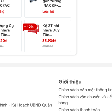
TO
gắn tường
gắn tường
707AC
INAX KF-
INAX KF-
643V
743V
 hệ
Liên hệ
Liên hệ
(KF643V)
(KF743V)
(bỏ mẫu 9.7
Xương)
Dụng Cụ
Kệ 2T nhí
Kệ Dép Đơ
- 40% 1
- 40% 1
 nhựa
nhựa Duy
1 tầng nhự
 Tân
Tân
Hiệp Thàn
716
No.819/2
625
320₫
35.934₫
38.400₫
00₫
59.890₫
64.000₫
Giới thiệu
Chính sách bảo mật thông ti
Chính sách vận chuyển và kiể
hàng
Chính - Kế Hoạch UBND Quận
Chính sách thanh toán