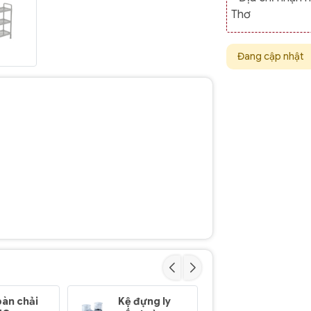
Thơ
Đang cập nhật
bàn chải
Kệ đựng ly
Kệ đựng ly