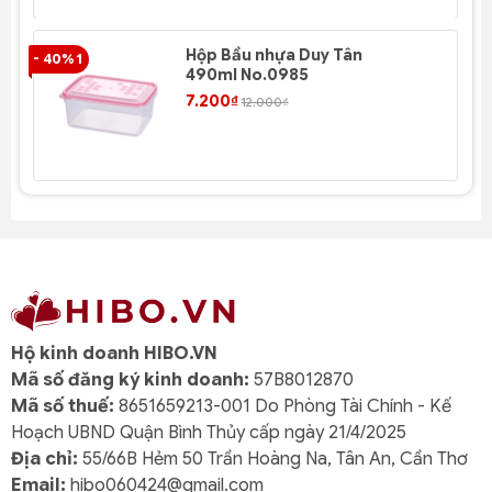
Hộp Bầu nhựa Duy Tân
- 40% 1
- 4
490ml No.0985
7.200₫
12.000₫
Hộ kinh doanh HIBO.VN
Mã số đăng ký kinh doanh:
57B8012870
Mã số thuế:
8651659213-001 Do Phòng Tài Chính - Kế
Hoạch UBND Quận Bình Thủy cấp ngày 21/4/2025
Địa chỉ:
55/66B Hẻm 50 Trần Hoàng Na, Tân An, Cần Thơ
Email:
hibo060424@gmail.com