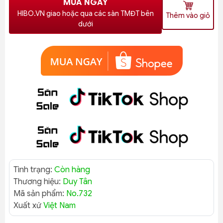
MUA NGAY
HIBO.VN giao hoặc qua các sàn TMĐT bên
Thêm vào giỏ
dưới
Tình trạng:
Còn hàng
Thương hiệu:
Duy Tân
Mã sản phẩm:
No.732
Xuất xứ
Việt Nam