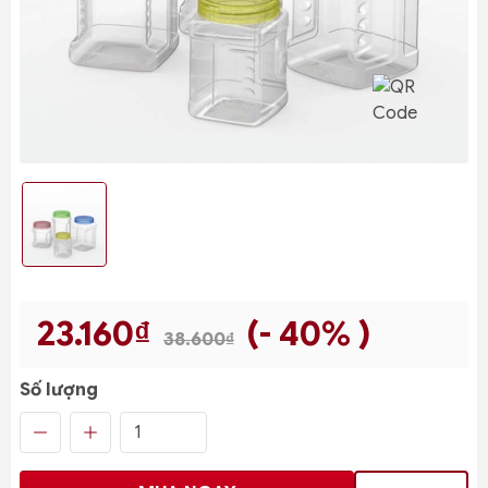
23.160₫
(- 40% )
38.600₫
Số lượng