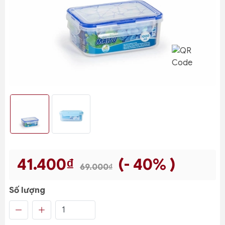
41.400₫
(- 40% )
69.000₫
Số lượng