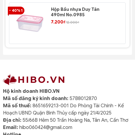
Hộp Bầu nhựa Duy Tân
- 40% 1
- 4
490ml No.0985
7.200₫
12.000₫
Hộ kinh doanh HIBO.VN
Mã số đăng ký kinh doanh:
57B8012870
Mã số thuế:
8651659213-001 Do Phòng Tài Chính - Kế
Hoạch UBND Quận Bình Thủy cấp ngày 21/4/2025
Địa chỉ:
55/66B Hẻm 50 Trần Hoàng Na, Tân An, Cần Thơ
Email:
hibo060424@gmail.com
Hotline