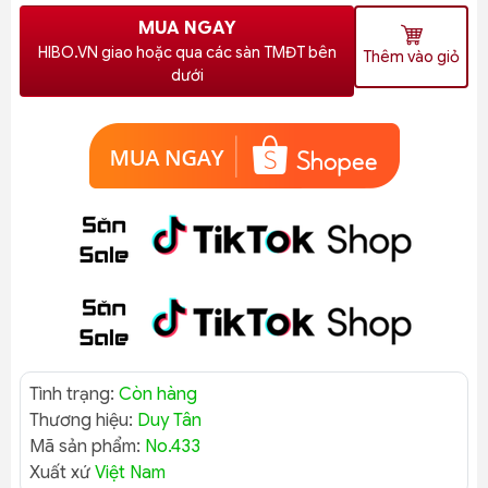
MUA NGAY
HIBO.VN giao hoặc qua các sàn TMĐT bên
Thêm vào giỏ
dưới
Tình trạng:
Còn hàng
Thương hiệu:
Duy Tân
Mã sản phẩm:
No.433
Xuất xứ
Việt Nam