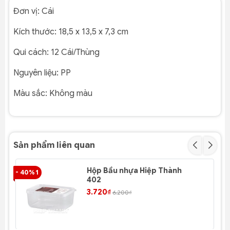
Đơn vị:
Cái
Kích thước:
18,5 x 13,5 x 7,3 cm
Qui cách:
12 Cái/Thùng
Nguyên liệu:
PP
Màu sắc:
Không màu
Sản phẩm liên quan
Hộp Bầu nhựa Hiệp Thành
- 40% 1
- 4
402
3.720₫
6.200₫