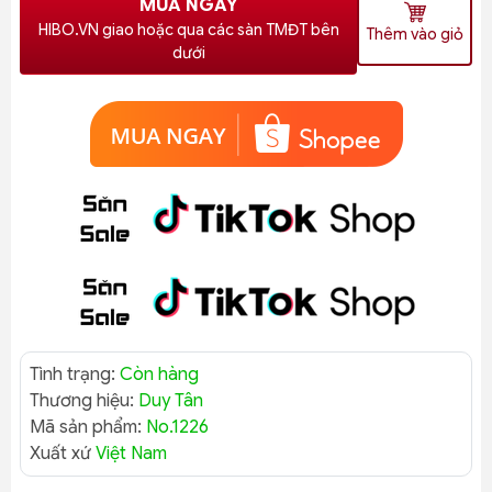
MUA NGAY
HIBO.VN giao hoặc qua các sàn TMĐT bên
Thêm vào giỏ
dưới
Tình trạng:
Còn hàng
Thương hiệu:
Duy Tân
Mã sản phẩm:
No.1226
Xuất xứ
Việt Nam