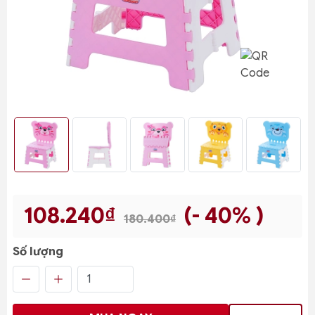
108.240₫
(- 40% )
180.400₫
Số lượng