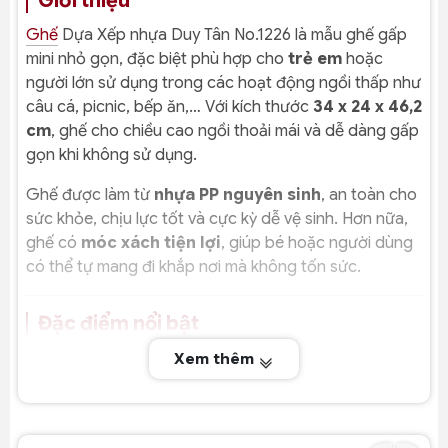
Giới thiệu
Ghế
Dựa Xếp nhựa Duy Tân No.1226 là mẫu ghế gấp
mini nhỏ gọn, đặc biệt phù hợp cho
trẻ em
hoặc
người lớn sử dụng trong các hoạt động ngồi thấp như
câu cá, picnic, bếp ăn,… Với kích thước
34 x 24 x 46,2
cm
, ghế cho chiều cao ngồi thoải mái và dễ dàng gấp
gọn khi không sử dụng.
Ghế được làm từ
nhựa PP nguyên sinh
, an toàn cho
sức khỏe, chịu lực tốt và cực kỳ dễ vệ sinh. Hơn nữa,
ghế có
móc xách tiện lợi
, giúp bé hoặc người dùng
có thể tự mang đi khắp nơi mà không tốn sức.
Đặc điểm nổi bật
Xếp gọn siêu tiện – tiết kiệm không gian
Xem thêm
Gấp lại nhỏ gọn chỉ trong 1 thao tác
Dễ cất trong tủ, cốp xe, balo