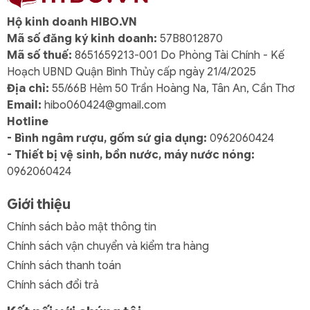
Bé tự cầm theo dễ dàng → rèn tính tự lập
Hộ kinh doanh HIBO.VN
Mã số đăng ký kinh doanh:
57B8012870
Màu sắc tươi sáng – kích thích thị giác trẻ
Mã số thuế:
8651659213-001 Do Phòng Tài Chính - Kế
Dương, Hồng, Lá, Vàng, Đỏ, Kem
Hoạch UBND Quận Bình Thủy cấp ngày 21/4/2025
Địa chỉ:
55/66B Hẻm 50 Trần Hoàng Na, Tân An, Cần Thơ
Quy cách đóng kiện
Email:
hibo060424@gmail.com
👉
10 cái/kiện
— phù hợp mua sỉ cho trường học và
Hotline
cơ sở vui chơi
- Bình ngâm rượu, gốm sứ gia dụng:
0962060424
- Thiết bị vệ sinh, bồn nước, máy nước nóng:
Câu hỏi thường gặp
0962060424
1. Ghế chịu tải được bao nhiêu kg?
Giới thiệu
→ Khoảng
30–50kg
, phù hợp tối ưu cho trẻ em.
Chính sách bảo mật thông tin
2. Có sử dụng được ngoài trời không?
Chính sách vận chuyển và kiểm tra hàng
→ Có, chống nước tốt nhưng nên hạn chế nắng gắt
Chính sách thanh toán
liên tục.
Chính sách đổi trả
3. Bé tự mở/đóng ghế có dễ không?