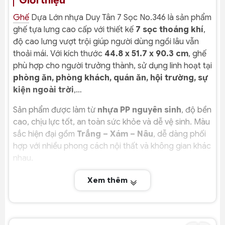
Giới thiệu
Ghế
Dựa Lớn nhựa Duy Tân 7 Sọc No.346 là sản phẩm
ghế tựa lưng cao cấp với thiết kế
7 sọc thoáng khí
,
độ cao lưng vượt trội giúp người dùng ngồi lâu vẫn
thoải mái. Với kích thước
44.8 x 51.7 x 90.3 cm
, ghế
phù hợp cho người trưởng thành, sử dụng linh hoạt tại
phòng ăn, phòng khách, quán ăn, hội trường, sự
kiện ngoài trời
,…
Sản phẩm được làm từ
nhựa PP nguyên sinh
, độ bền
cao, chịu lực tốt, an toàn sức khỏe và dễ vệ sinh. Màu
sắc hiện đại gồm
Trắng – Xám – Nâu
, dễ dàng phối
hợp với nhiều phong cách nội thất và không gian khác
nhau.
Xem thêm
Đặc điểm nổi bật
Tựa lưng cao – thoáng khí – thoải mái vượt trội
Thiết kế
7 sọc
giúp lưng thoáng mát khi ngồi lâu