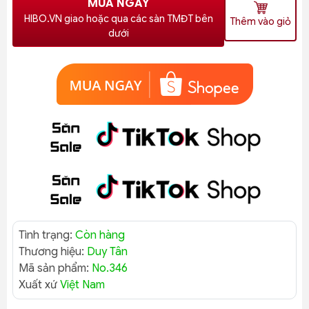
MUA NGAY
HIBO.VN giao hoặc qua các sàn TMĐT bên
Thêm vào giỏ
dưới
Tình trạng:
Còn hàng
Thương hiệu:
Duy Tân
Mã sản phẩm:
No.346
Xuất xứ
Việt Nam