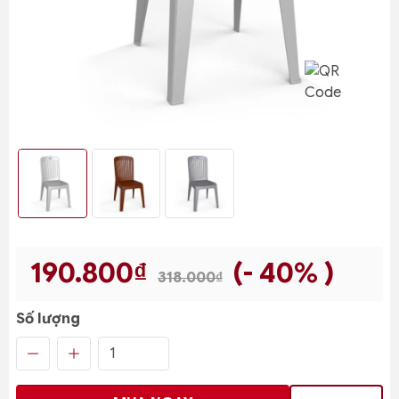
190.800₫
(- 40% )
318.000₫
Số lượng