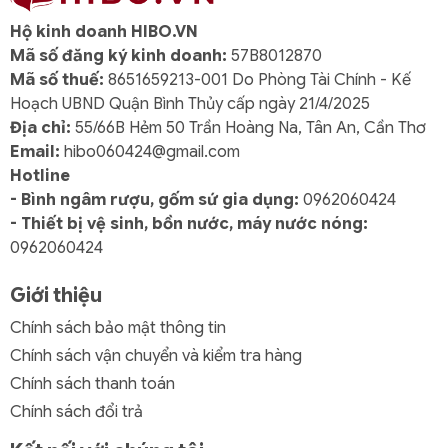
Chịu tải tốt, phù hợp cho người lớn sử dụng
Hộ kinh doanh HIBO.VN
thường xuyên
Mã số đăng ký kinh doanh:
57B8012870
Mã số thuế:
8651659213-001 Do Phòng Tài Chính - Kế
Có thể xếp chồng nhiều ghế khi cất giữ
Hoạch UBND Quận Bình Thủy cấp ngày 21/4/2025
Địa chỉ:
55/66B Hẻm 50 Trần Hoàng Na, Tân An, Cần Thơ
Ứng dụng linh hoạt trong nhiều không gian
Email:
hibo060424@gmail.com
Nhà ở: phòng ăn, phòng khách, sân vườn
Hotline
- Bình ngâm rượu, gốm sứ gia dụng:
0962060424
Kinh doanh: nhà hàng, quán café, tiệc cưới
- Thiết bị vệ sinh, bồn nước, máy nước nóng:
0962060424
Hội trường, khu chờ, sự kiện lớn nhỏ
Giới thiệu
Màu sắc sang trọng – độ bền màu cao
Chính sách bảo mật thông tin
Trắng – Xám – Nâu
Chính sách vận chuyển và kiểm tra hàng
→ Gam màu hiện đại, phù hợp nội thất cao cấp
Chính sách thanh toán
Quy cách đóng kiện
Chính sách đổi trả
👉
10 cái/kiện
— tối ưu cho khách mua sỉ và dự án
số lượng lớn