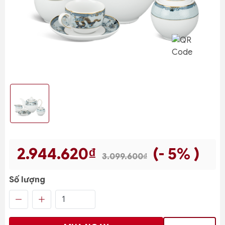
2.944.620₫
(- 5% )
3.099.600₫
Số lượng