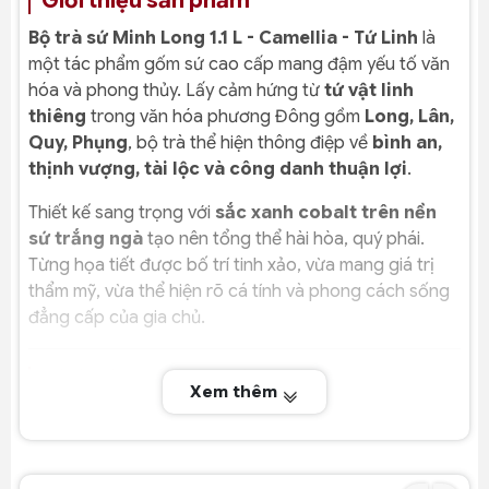
Giới thiệu sản phẩm
Bộ trà sứ Minh Long 1.1 L - Camellia - Tứ Linh
là
một tác phẩm gốm sứ cao cấp mang đậm yếu tố văn
hóa và phong thủy. Lấy cảm hứng từ
tứ vật linh
thiêng
trong văn hóa phương Đông gồm
Long, Lân,
Quy, Phụng
, bộ trà thể hiện thông điệp về
bình an,
thịnh vượng, tài lộc và công danh thuận lợi
.
Thiết kế sang trọng với
sắc xanh cobalt trên nền
sứ trắng ngà
tạo nên tổng thể hài hòa, quý phái.
Từng họa tiết được bố trí tinh xảo, vừa mang giá trị
thẩm mỹ, vừa thể hiện rõ cá tính và phong cách sống
đẳng cấp của gia chủ.
Giới thiệu thương hiệu Minh Long
Xem thêm
Minh Long
là thương hiệu gốm sứ hàng đầu tại Việt
Nam với hơn 50 năm uy tín trong ngành chế tác sứ
nghệ thuật. Minh Long không chỉ nổi bật bởi chất