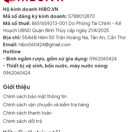
nhẹ nhàng, thanh lịch
.
Hộ kinh doanh HIBO.VN
Mã số đăng ký kinh doanh:
57B8012870
3. Dáng Camellia mềm mại, hiện đại
Mã số thuế:
8651659213-001 Do Phòng Tài Chính - Kế
Thiết kế Camellia với đường cong tinh tế, tay cầm
Hoạch UBND Quận Bình Thủy cấp ngày 21/4/2025
chắc chắn, miệng ấm gọn và dễ rót – tạo nên trải
Địa chỉ:
55/66B Hẻm 50 Trần Hoàng Na, Tân An, Cần Thơ
nghiệm sử dụng tiện lợi và thoải mái.
Email:
hibo060424@gmail.com
Hotline
4. Phụ kiện trà đầy đủ, tăng tính sang trọng
- Bình ngâm rượu, gốm sứ gia dụng:
0962060424
Bộ sản phẩm bao gồm bình trà, tách, dĩa lót, chén
- Thiết bị vệ sinh, bồn nước, máy nước nóng:
đường và rót sữa –
hoàn chỉnh cho một buổi trà
0962060424
đạo trọn vẹn
, thể hiện sự chỉn chu và đẳng cấp của
người sử dụng.
Giới thiệu
5. Chất liệu sứ cao cấp, an toàn sức khỏe
Chính sách bảo mật thông tin
Sứ Minh Long được nung trên 1200 độ C,
không
Chính sách vận chuyển và kiểm tra hàng
chứa chì hay cadmium
, đảm bảo an toàn tuyệt đối
Chính sách thanh toán
khi sử dụng với nước nóng và thực phẩm.
Chính sách đổi trả