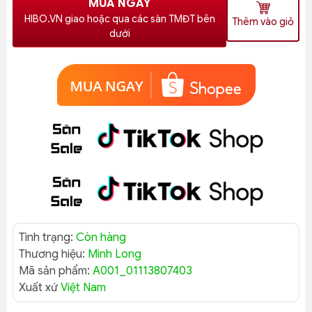
MUA NGAY
HIBO.VN giao hoặc qua các sàn TMĐT bên
Thêm vào giỏ
dưới
Tình trạng:
Còn hàng
Thương hiệu:
Minh Long
Mã sản phẩm:
A001_01113807403
Xuất xứ
Việt Nam