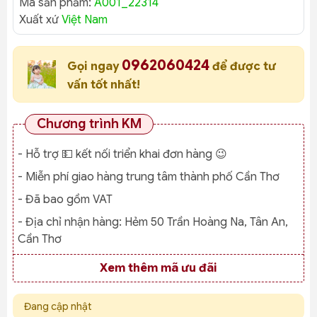
Mã sản phẩm:
A001_22314
Xuất xứ
Việt Nam
0962060424
Gọi ngay
để được tư
vấn tốt nhất!
Chương trình KM
- Hỗ trợ 💵 kết nối triển khai đơn hàng 😉
- Miễn phí giao hàng trung tâm thành phố Cần Thơ
- Đã bao gồm VAT
- Địa chỉ nhận hàng:
Hẻm 50 Trần Hoàng Na, Tân An,
Cần Thơ
Xem thêm mã ưu đãi
Đang cập nhật