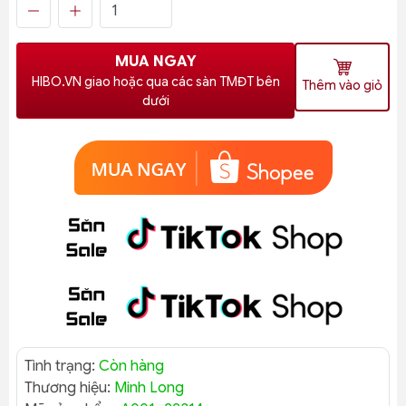
MUA NGAY
HIBO.VN giao hoặc qua các sàn TMĐT bên
Thêm vào giỏ
dưới
Tình trạng:
Còn hàng
Thương hiệu:
Minh Long