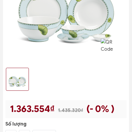
1.363.554₫
(- 0% )
1.435.320₫
Số lượng