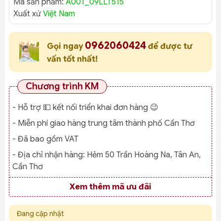
Mã sản phẩm:
A001_09LLT515
Xuất xứ
Việt Nam
0962060424
Gọi ngay
để được tư
vấn tốt nhất!
Chương trình KM
- Hỗ trợ 💵 kết nối triển khai đơn hàng 😉
- Miễn phí giao hàng trung tâm thành phố Cần Thơ
- Đã bao gồm VAT
- Địa chỉ nhận hàng:
Hẻm 50 Trần Hoàng Na, Tân An,
Cần Thơ
Xem thêm mã ưu đãi
Đang cập nhật