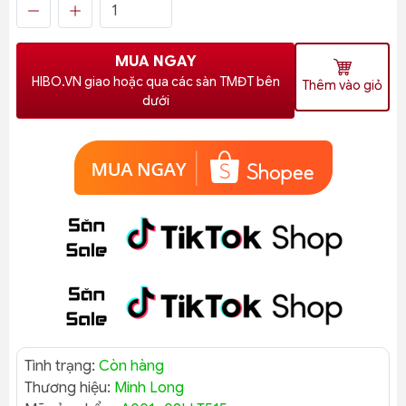
MUA NGAY
HIBO.VN giao hoặc qua các sàn TMĐT bên
Thêm vào giỏ
dưới
Tình trạng:
Còn hàng
Thương hiệu:
Minh Long