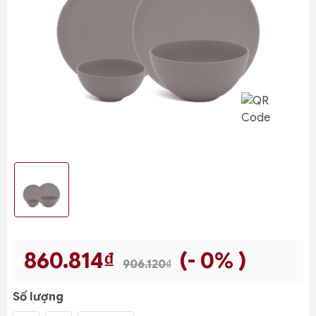
860.814₫
(- 0% )
906.120₫
Số lượng