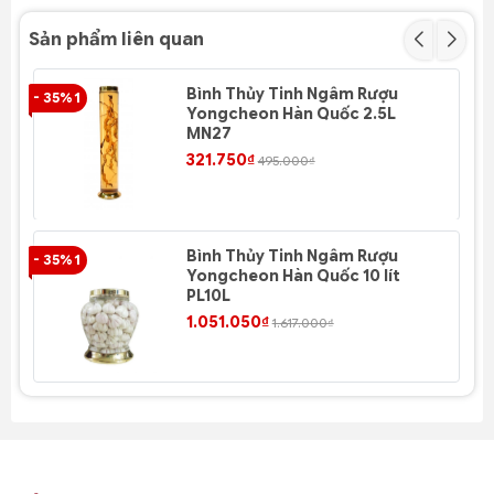
Sản phẩm liên quan
Bình Thủy Tinh Ngâm Rượu
- 35% 1
- 3
Yongcheon Hàn Quốc 2.5L
MN27
321.750₫
495.000₫
Bình Thủy Tinh Ngâm Rượu
- 35% 1
- 3
Yongcheon Hàn Quốc 10 lít
PL10L
1.051.050₫
1.617.000₫