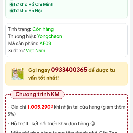
Từ kho Hồ Chí Minh
Từ kho Hà Nội
Tình trạng:
Còn hàng
Thương hiệu:
Yongcheon
Mã sản phẩm:
AF08
Xuất xứ
Việt Nam
0933400365
Gọi ngay
để được tư
vấn tốt nhất!
Chương trình KM
- Giá chỉ
1.005.290₫
khi nhận tại cửa hàng (giảm thêm
5%)
- Hỗ trợ 💵 kết nối triển khai đơn hàng 😉