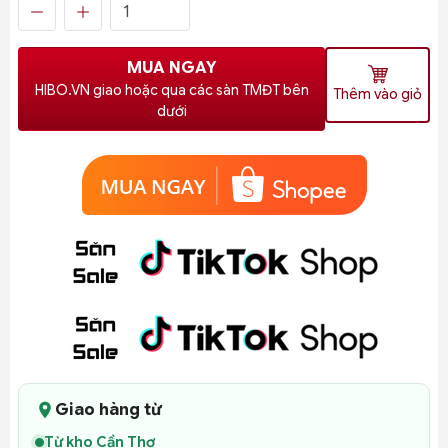
MUA NGAY
HIBO.VN giao hoặc qua các sàn TMĐT bên
Thêm vào giỏ
dưới
Giao hàng từ
Từ kho Cần Thơ