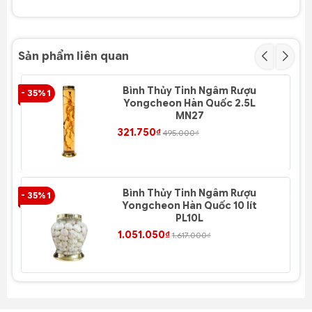
Sản phẩm liên quan
Bình Thủy Tinh Ngâm Rượu
- 35% 1
- 3
Yongcheon Hàn Quốc 2.5L
MN27
321.750₫
495.000₫
Bình Thủy Tinh Ngâm Rượu
- 35% 1
- 3
Yongcheon Hàn Quốc 10 lít
PL10L
1.051.050₫
1.617.000₫