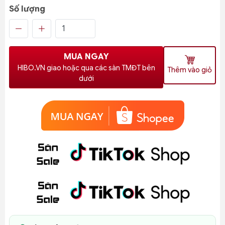
Số lượng
MUA NGAY
HIBO.VN giao hoặc qua các sàn TMĐT bên
Thêm vào giỏ
dưới