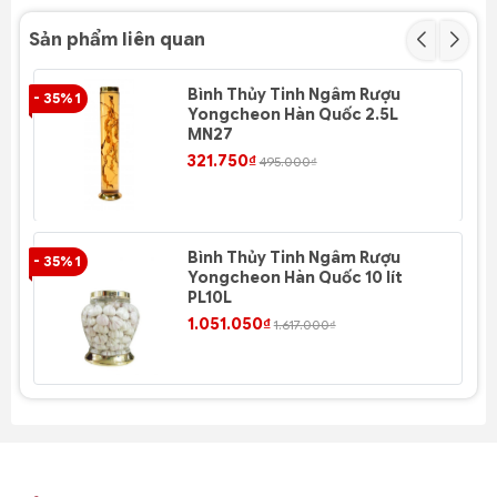
Sản phẩm liên quan
Bình Thủy Tinh Ngâm Rượu
- 35% 1
- 3
Yongcheon Hàn Quốc 2.5L
MN27
321.750₫
495.000₫
Bình Thủy Tinh Ngâm Rượu
- 35% 1
- 3
Yongcheon Hàn Quốc 10 lít
PL10L
1.051.050₫
1.617.000₫