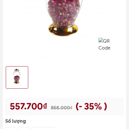
557.700₫
(- 35% )
858.000₫
Số lượng