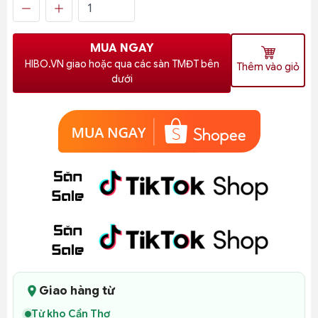
MUA NGAY
HIBO.VN giao hoặc qua các sàn TMĐT bên
Thêm vào giỏ
dưới
Giao hàng từ
Từ kho Cần Thơ