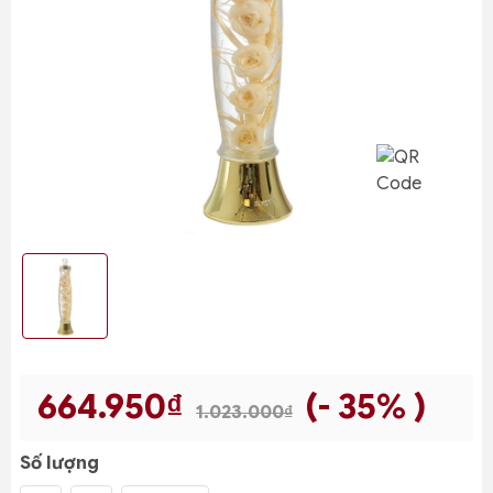
664.950₫
(- 35% )
1.023.000₫
Số lượng