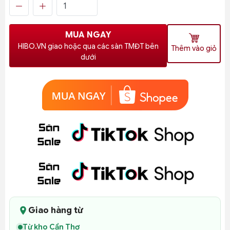
MUA NGAY
HIBO.VN giao hoặc qua các sàn TMĐT bên
Thêm vào giỏ
dưới
Giao hàng từ
Từ kho Cần Thơ