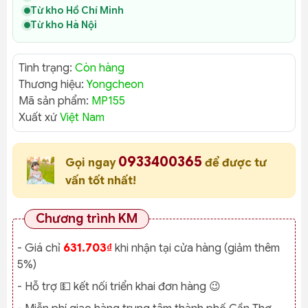
Từ kho Hồ Chí Minh
Từ kho Hà Nội
Tình trạng:
Còn hàng
Thương hiệu:
Yongcheon
Mã sản phẩm:
MP155
Xuất xứ
Việt Nam
0933400365
Gọi ngay
để được tư
vấn tốt nhất!
Chương trình KM
- Giá chỉ
631.703₫
khi nhận tại cửa hàng (giảm thêm
5%)
- Hỗ trợ 💵 kết nối triển khai đơn hàng 😉