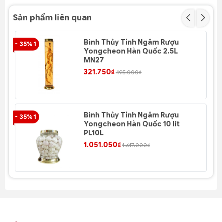
Sản phẩm liên quan
Bình Thủy Tinh Ngâm Rượu
- 35% 1
- 3
Yongcheon Hàn Quốc 2.5L
MN27
321.750₫
495.000₫
Bình Thủy Tinh Ngâm Rượu
- 35% 1
- 3
Yongcheon Hàn Quốc 10 lít
PL10L
1.051.050₫
1.617.000₫